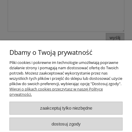
wyślij
Dbamy o Twoją prywatność
Pliki cookies i pokrewne im technologie umożliwiają poprawne
Pomoc
działanie strony i pomagają nam dostosować ofertę do Twoich
potrzeb. Możesz zaakceptować wykorzystanie przez nas
wszystkich tych plików i przejść do sklepu lub dostosować użycie
Moje konto
plików do swoich preferencji, wybierając opcję "Dostosuj zgody".
Więcej o plikach cookies przeczytasz w naszej Polityce
prywatności.
Płatności i dostawa
zaakceptuj tylko niezbędne
Informacje
O nas
dostosuj zgody