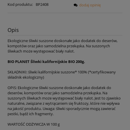
Kod produktu:
BP2408
dodaj opinię
Opis
Ekologiczne śliwki suszone doskonałe jako dodatek do deserów,
kompotów oraz jako samodzielna przekąska. Na suszonych
śliwkach może występować biały nalot.
BIO PLANET Śliwki kalifornijskie BIO 200g.
SKŁADNIKI: śliwki kalifornijskie suszone* 100% (*certyfikowany
składnik ekologiczny)
OPIS: Ekologiczne śliwki suszone doskonałe jako dodatek do
deserów, kompotów oraz jako samodzielna przekąska. Na
suszonych śliwkach może występować biały nalot. Jest to zjawisko
naturalne, związane z wytrącaniem się fruktozy, które nie wpływa
na jakość produktu. Uwaga: śliwki sporadycznie mogą zawierać
pestki, bądź ich fragmenty.
WARTOŚĆ ODŻYWCZA W 100 g