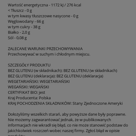
Wartość energetyczna - 1172 kJ / 276 kcal
< Tłuszcz - 0 g
w tym kwasy tłuszczowe nasycone - 0 g
Węglowodany - 66 g
w tym cukry - 38 g
Białko - 2,0 g
Sól - 0,08 g
ZALECANE WARUNKI PRZECHOWYWANIA
Przechowywać w suchym i chłodnym miejscu.
SZCZEGÓŁY PRODUKTU
BEZ GLUTENU (w składnikach): BEZ GLUTENU (w składnikach)
BEZ GLUTENU (deklaracja): BEZ GLUTENU (deklaracja)
WEGETARIAŃSKI: WEGETARIAŃSKI
WEGAŃSKI: WEGAŃSKI
CERTYFIKAT BIO: jest
Kraj Producenta: Polska
KRAJ POCHODZENIA SKŁADNIKÓW: Stany Zjednoczone Ameryki
Dołożyliśmy wszelkich starań, aby powyższe dane były poprawne.
Nie możemy zagwarantować jednak, że w publikowanych
informacjach nie wkradł się błąd, co nie może stanowić podstaw do
jakichkolwiek roszczeń wobec naszej firmy. Zgłoś błąd w opisie