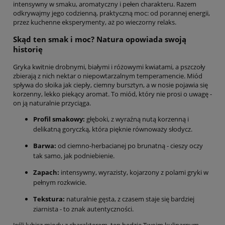
intensywny w smaku, aromatyczny i pełen charakteru. Razem
odkrywajmy jego codzienną, praktyczną moc: od porannej energii,
przez kuchenne eksperymenty, aż po wieczorny relaks.
Skąd ten smak i moc? Natura opowiada swoją
historię
Gryka kwitnie drobnymi, białymi i różowymi kwiatami, a pszczoły
zbierają z nich nektar o niepowtarzalnym temperamencie. Miód
spływa do słoika jak ciepły, ciemny bursztyn, a w nosie pojawia się
korzenny, lekko piekący aromat. To miód, który nie prosi o uwagę -
on ją naturalnie przyciąga.
Profil smakowy:
głęboki, z wyraźną nutą korzenną i
delikatną goryczką, która pięknie równoważy słodycz.
Barwa:
od ciemno-herbacianej po brunatną - cieszy oczy
tak samo, jak podniebienie.
Zapach:
intensywny, wyrazisty, kojarzony z polami gryki w
pełnym rozkwicie.
Tekstura:
naturalnie gęsta, z czasem staje się bardziej
ziarnista - to znak autentyczności.
Jeśli lubisz miody z charakterem, ten będzie Twoim kulinarnym