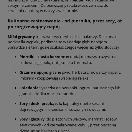
sprzymierzeńcem. Od pierwszej łyżeczki wiesz, że masz do
czynienia z naturą w najczystszej formie.
Kulinarne zastosowania - od piernika, przez sery, aż
po rozgrzewający napój
Miód gryczany
to prawdziwy rarytas dla smakoszy. Doskonale
podkreśla wypieki, podkręca sosy i dodaje głębi napojom.
Sprawdza się tam, gdzie szukasz czegoś więcej niż tylko słodyczy.
Pierniki i ciasta korzenne:
dodaj do masy, a uzyskasz
cudowną, głęboką nutę smaku i aromatu.
Grzane napoje:
grzane piwo, herbata zimowa czy napar z
imbirem - rozgrzewają i wspierają relaks.
Śniadania:
łyżeczka do owsianki, jogurtu naturalnego lub
granoli - słodka moc na start dnia.
Sery i deski przekąsek:
kapitalny duet z serami
dojrzewającymi, orzechami i suszonymi owocami.
Sosy i glazury:
do pieczonych warzyw, marynat i sosów
sałatkowych - od karmelizowanej cebuli, przez pieczoną
dynię, aż po bakłażan z pieca.