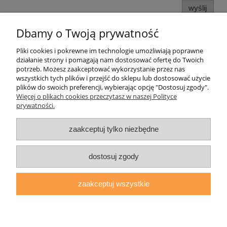
wyślij
Dbamy o Twoją prywatność
Pliki cookies i pokrewne im technologie umożliwiają poprawne
Pomoc
działanie strony i pomagają nam dostosować ofertę do Twoich
potrzeb. Możesz zaakceptować wykorzystanie przez nas
wszystkich tych plików i przejść do sklepu lub dostosować użycie
Moje konto
plików do swoich preferencji, wybierając opcję "Dostosuj zgody".
Więcej o plikach cookies przeczytasz w naszej Polityce
prywatności.
Płatności i dostawa
zaakceptuj tylko niezbędne
Informacje
dostosuj zgody
O nas
zaakceptuj wszystkie
daryziol.pl
|
ul. Grodzka Nr 23, 67-200 Głogów | woj. dolnośląskie
| tel.: 513093168 | email:
sklep@daryziol.pl
| NIP: 6921579498 |
REGON: 382608731
pokaż pełną wersję strony