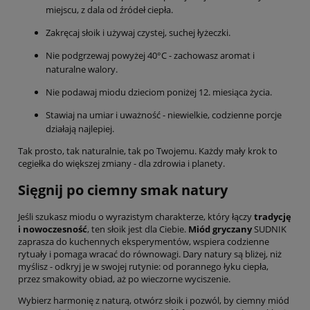
miejscu, z dala od źródeł ciepła.
Zakręcaj słoik i używaj czystej, suchej łyżeczki.
Nie podgrzewaj powyżej 40°C - zachowasz aromat i
naturalne walory.
Nie podawaj miodu dzieciom poniżej 12. miesiąca życia.
Stawiaj na umiar i uważność - niewielkie, codzienne porcje
działają najlepiej.
Tak prosto, tak naturalnie, tak po Twojemu. Każdy mały krok to
cegiełka do większej zmiany - dla zdrowia i planety.
Sięgnij po ciemny smak natury
Jeśli szukasz miodu o wyrazistym charakterze, który łączy
tradycję
i nowoczesność
, ten słoik jest dla Ciebie.
Miód gryczany
SUDNIK
zaprasza do kuchennych eksperymentów, wspiera codzienne
rytuały i pomaga wracać do równowagi. Dary natury są bliżej, niż
myślisz - odkryj je w swojej rutynie: od porannego łyku ciepła,
przez smakowity obiad, aż po wieczorne wyciszenie.
Wybierz harmonię z naturą, otwórz słoik i pozwól, by ciemny miód