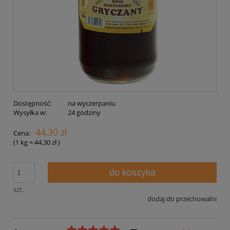
Dostępność:
na wyczerpaniu
Wysyłka w:
24 godziny
44,30 zł
Cena:
(1
kg
=
44,30 zł
)
do koszyka
szt.
dodaj do przechowalni