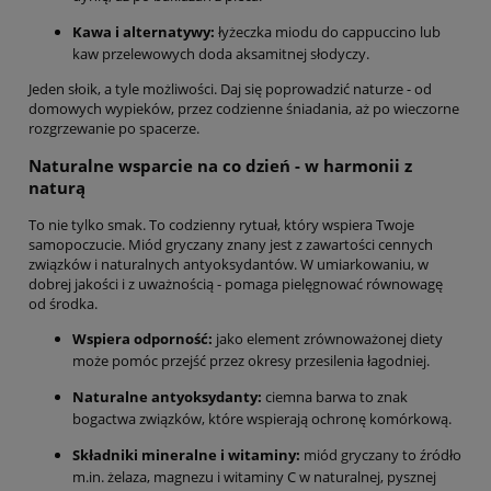
Kawa i alternatywy:
łyżeczka miodu do cappuccino lub
kaw przelewowych doda aksamitnej słodyczy.
Jeden słoik, a tyle możliwości. Daj się poprowadzić naturze - od
domowych wypieków, przez codzienne śniadania, aż po wieczorne
rozgrzewanie po spacerze.
Naturalne wsparcie na co dzień - w harmonii z
naturą
To nie tylko smak. To codzienny rytuał, który wspiera Twoje
samopoczucie. Miód gryczany znany jest z zawartości cennych
związków i naturalnych antyoksydantów. W umiarkowaniu, w
dobrej jakości i z uważnością - pomaga pielęgnować równowagę
od środka.
Wspiera odporność:
jako element zrównoważonej diety
może pomóc przejść przez okresy przesilenia łagodniej.
Naturalne antyoksydanty:
ciemna barwa to znak
bogactwa związków, które wspierają ochronę komórkową.
Składniki mineralne i witaminy:
miód gryczany to źródło
m.in. żelaza, magnezu i witaminy C w naturalnej, pysznej