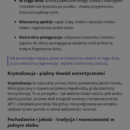
W ciągu dnia:
kromka pełnoziarnistego chleba z twarogiem
i miodem lub łyżeczka po posiłku - chwila przyjemności,
która porządkuje rytm.
Wieczorny spokój:
napar z lipy, imbiru i łyżeczki miodu -
relaks i regeneracja przed snem.
Naturalna pielęgnacja:
odżywcza maseczka z miodu i
jogurtu do skóry wymagającej ukojenia; zrób próbę na
małym fragmencie skóry.
Od porannego naparu, przez aromatyczny oddech w ciągu dnia,
aż po wieczorną regenerację - wybierz harmonię z naturą.
Krystalizacja - piękny dowód autentyczności
Krystalizacja
to naturalny proces, który potwierdza jakość miodu.
Miód gryczany z czasem przybiera niejednolitą, gruboziarnistą
konsystencję. To w porządku - tak właśnie działa natura. Jeśli wolisz
płynną postać, postaw słoik w kąpieli wodnej o temperaturze do
40°C i cierpliwie poczekaj. Nie gotuj i nie podgrzewaj we wrzątku -
zadbasz w ten sposób o cenne właściwości i aromat.
Pochodzenie i jakość - tradycja i nowoczesność w
jednym słoiku