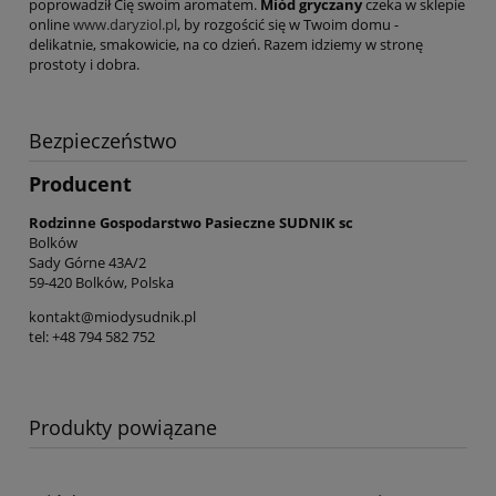
poprowadził Cię swoim aromatem.
Miód gryczany
czeka w sklepie
online
www.daryziol.pl
, by rozgościć się w Twoim domu -
delikatnie, smakowicie, na co dzień. Razem idziemy w stronę
prostoty i dobra.
Bezpieczeństwo
Producent
Rodzinne Gospodarstwo Pasieczne SUDNIK sc
Bolków
Sady Górne 43A/2
59-420 Bolków, Polska
kontakt@miodysudnik.pl
tel: +48 794 582 752
Produkty powiązane