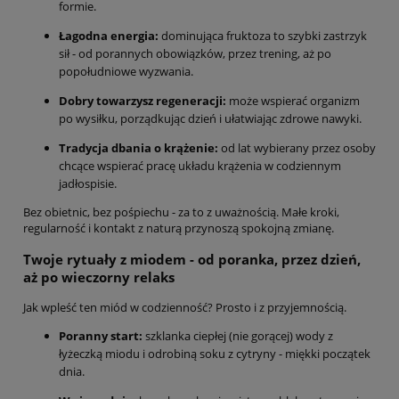
formie.
Łagodna energia:
dominująca fruktoza to szybki zastrzyk
sił - od porannych obowiązków, przez trening, aż po
popołudniowe wyzwania.
Dobry towarzysz regeneracji:
może wspierać organizm
po wysiłku, porządkując dzień i ułatwiając zdrowe nawyki.
Tradycja dbania o krążenie:
od lat wybierany przez osoby
chcące wspierać pracę układu krążenia w codziennym
jadłospisie.
Bez obietnic, bez pośpiechu - za to z uważnością. Małe kroki,
regularność i kontakt z naturą przynoszą spokojną zmianę.
Twoje rytuały z miodem - od poranka, przez dzień,
aż po wieczorny relaks
Jak wpleść ten miód w codzienność? Prosto i z przyjemnością.
Poranny start:
szklanka ciepłej (nie gorącej) wody z
łyżeczką miodu i odrobiną soku z cytryny - miękki początek
dnia.