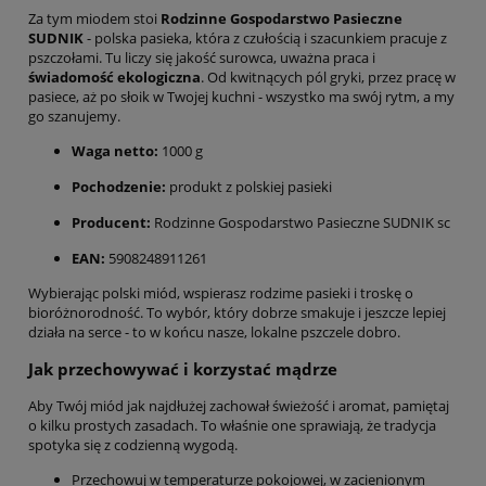
Za tym miodem stoi
Rodzinne Gospodarstwo Pasieczne
SUDNIK
- polska pasieka, która z czułością i szacunkiem pracuje z
pszczołami. Tu liczy się jakość surowca, uważna praca i
świadomość ekologiczna
. Od kwitnących pól gryki, przez pracę w
pasiece, aż po słoik w Twojej kuchni - wszystko ma swój rytm, a my
go szanujemy.
Waga netto:
1000 g
Pochodzenie:
produkt z polskiej pasieki
Producent:
Rodzinne Gospodarstwo Pasieczne SUDNIK sc
EAN:
5908248911261
Wybierając polski miód, wspierasz rodzime pasieki i troskę o
bioróżnorodność. To wybór, który dobrze smakuje i jeszcze lepiej
działa na serce - to w końcu nasze, lokalne pszczele dobro.
Jak przechowywać i korzystać mądrze
Aby Twój miód jak najdłużej zachował świeżość i aromat, pamiętaj
o kilku prostych zasadach. To właśnie one sprawiają, że tradycja
spotyka się z codzienną wygodą.
Przechowuj w temperaturze pokojowej, w zacienionym