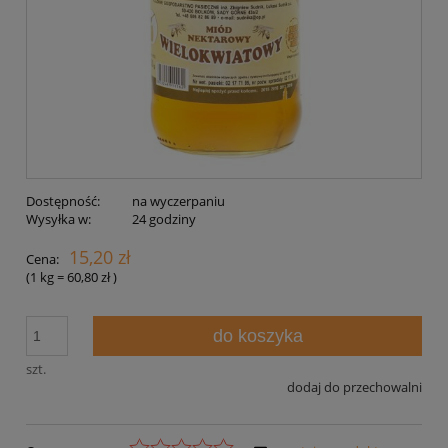
Dostępność:
na wyczerpaniu
Wysyłka w:
24 godziny
15,20 zł
Cena:
(1
kg
=
60,80 zł
)
do koszyka
szt.
dodaj do przechowalni