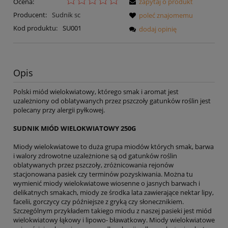
Ocena:
zapytaj o produkt
Producent:
Sudnik sc
poleć znajomemu
Kod produktu:
SU001
dodaj opinię
Opis
Polski miód wielokwiatowy, którego smak i aromat jest
uzależniony od oblatywanych przez pszczoły gatunków roślin jest
polecany przy alergii pyłkowej.
SUDNIK MIÓD WIELOKWIATOWY 250G
Miody wielokwiatowe to duża grupa miodów których smak, barwa
i walory zdrowotne uzależnione są od gatunków roślin
oblatywanych przez pszczoły, zróżnicowania rejonów
stacjonowana pasiek czy terminów pozyskiwania. Można tu
wymienić miody wielokwiatowe wiosenne o jasnych barwach i
delikatnych smakach, miody ze środka lata zawierające nektar lipy,
facelii, gorczycy czy późniejsze z gryką czy słonecznikiem.
Szczególnym przykładem takiego miodu z naszej pasieki jest miód
wielokwiatowy łąkowy i lipowo- bławatkowy. Miody wielokwiatowe