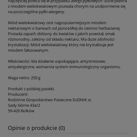
najczęściej poleca się w przypadku alergii pyłkowych- żucie plastra
z miodem wielokwiatowym pozwala chorym na uodpornienie się
na poszczególne pyłki-alergeny.
Miód wielokwiatowy zest najpopularniejszym miodem
nektarowym o barwach od jasnożółtej do ciemno herbacianej.
Posiada zapach zbliżony do kwiatów z jakich powstał, smak
różnorodny, zależny od składu nektaru. Ma duże zdolności
krystalizacji. Miód wielokwiatowy który nie krystalizuje jest
miodem fałszowanym.
Właściwości. Ma działanie uspokajające, antystresowe,
antyalergiczne, wzmacnia system immunologiczny organizmu.
Waga netto: 250 g
Produkt z polskiej pasieki.
Producent:
Rodzinne Gospodarstwo Pasieczne SUDNIK sc
Sady Górne 43a/2
59-420 Bolków
Opinie o produkcie (0)