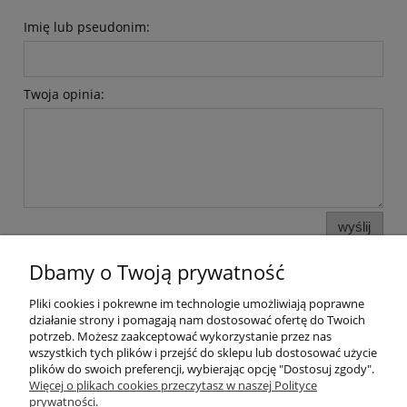
Imię lub pseudonim:
Twoja opinia:
wyślij
Dbamy o Twoją prywatność
Pliki cookies i pokrewne im technologie umożliwiają poprawne
Pomoc
działanie strony i pomagają nam dostosować ofertę do Twoich
potrzeb. Możesz zaakceptować wykorzystanie przez nas
wszystkich tych plików i przejść do sklepu lub dostosować użycie
Moje konto
plików do swoich preferencji, wybierając opcję "Dostosuj zgody".
Więcej o plikach cookies przeczytasz w naszej Polityce
prywatności.
Płatności i dostawa