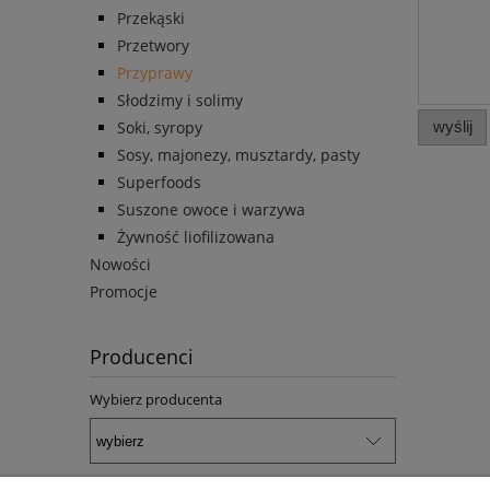
Przekąski
Przetwory
Przyprawy
Słodzimy i solimy
Soki, syropy
wyślij
Sosy, majonezy, musztardy, pasty
Superfoods
Suszone owoce i warzywa
Żywność liofilizowana
Nowości
Promocje
Producenci
Wybierz producenta