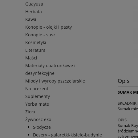
Guayusa
Herbata
Kawa
Konopie - olejki i pasty
Konopie - susz
Kosmetyki
Literatura
Maści
Materiały opatrunkowe i
dezynfekcyjne
Opis
Miody i wyroby pszczelarskie
Na prezent
SUMAK MIE
Suplementy
SKŁADNIKI
Yerba mate
Sumak mie
Zioła
Żywnośc eko
OPIS
Sumak Roya
Słodycze
śródziemno
Desery - galaretki-kisiele-budynie
cytrynowy