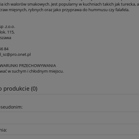
ia ich walorów smakowych. Jest popularny w kuchniach takich jak turecka, a
otraw mięsnych, rybnych oraz jako przyprawa do hummusu czy falafela.
p .z.o.o.
ok. 115,
rszawa
66 84
al_sc@pro.onet.pl
 WARUNKI PRZECHOWYWANIA
wać w suchym i chłodnym miejscu.
o produkcie (0)
pseudonim:
nia: