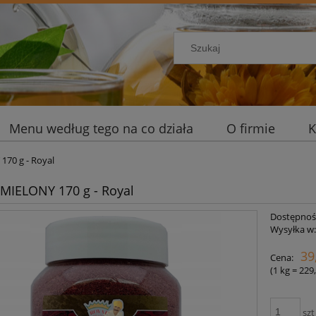
Menu według tego na co działa
O firmie
K
70 g - Royal
MIELONY 170 g - Royal
Dostępnoś
Wysyłka w
39
Cena:
(1
kg
=
229,
szt