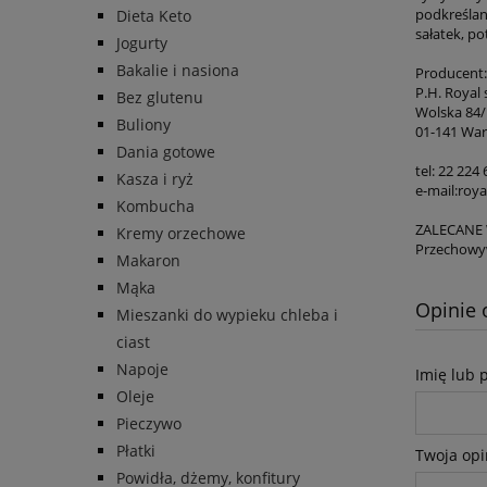
podkreślan
Dieta Keto
sałatek, p
Jogurty
Bakalie i nasiona
Producent:
P.H. Royal s
Bez glutenu
Wolska 84/l
Buliony
01-141 Wa
Dania gotowe
tel: 22 224 
Kasza i ryż
e-mail:roy
Kombucha
ZALECANE
Kremy orzechowe
Przechowy
Makaron
Mąka
Opinie 
Mieszanki do wypieku chleba i
ciast
Napoje
Imię lub 
Oleje
Pieczywo
Płatki
Twoja opi
Powidła, dżemy, konfitury