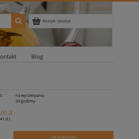
Zarejestruj się
Zaloguj się
Koszyk:
(pusty)
ontakt
Blog
ć:
na wyczerpaniu
:
24 godziny
,00 zł
41 zł
)
do koszyka