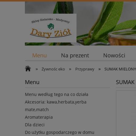
Menu
Na prezent
Nowości
»
»
»
Żywnośc eko
Przyprawy
SUMAK MIELONY 1
Menu
SUMAK 
Menu według tego na co działa
Akcesoria: kawa,herbata,yerba
mate,match
Aromaterapia
Dla dzieci
Do użytku gospodarczego w domu