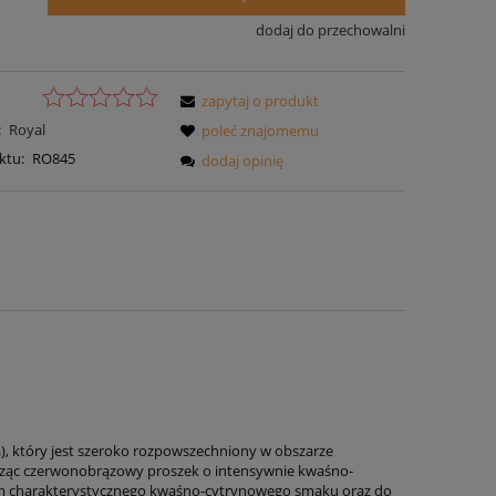
dodaj do przechowalni
zapytaj o produkt
:
Royal
poleć znajomemu
ktu:
RO845
dodaj opinię
, który jest szeroko rozpowszechniony w obszarze
orząc czerwonobrązowy proszek o intensywnie kwaśno-
m charakterystycznego kwaśno-cytrynowego smaku oraz do