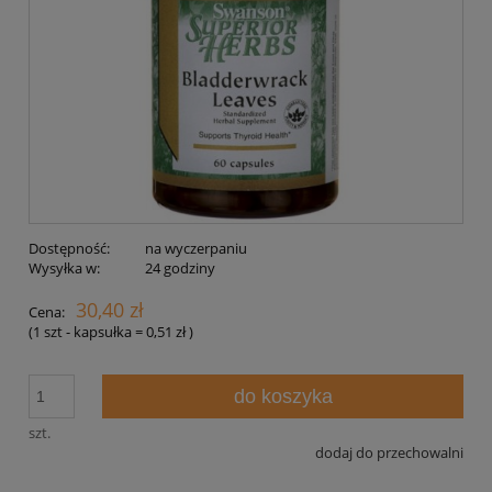
Dostępność:
na wyczerpaniu
Wysyłka w:
24 godziny
30,40 zł
Cena:
(1
szt - kapsułka
=
0,51 zł
)
do koszyka
szt.
dodaj do przechowalni