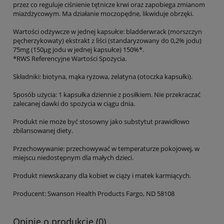
przez co reguluje ciśnienie tętnicze krwi oraz zapobiega zmianom
miażdżycowym. Ma działanie moczopędne, likwiduje obrzęki.
Wartości odżywcze w jednej kapsułce: bladderwrack (morszczyn
pęcherzykowaty) ekstrakt z liści (standaryzowany do 0,2% jodu)
75mg (150µg jodu w jednej kapsułce) 150%*.
*RWS Referencyjne Wartości Spożycia.
Składniki: biotyna, mąka ryżowa, żelatyna (otoczka kapsułki).
Sposób użycia: 1 kapsułka dziennie z posiłkiem. Nie przekraczać
zalecanej dawki do spożycia w ciągu dnia.
Produkt nie może być stosowny jako substytut prawidłowo
zbilansowanej diety.
Przechowywanie: przechowywać w temperaturze pokojowej, w
miejscu niedostępnym dla małych dzieci.
Produkt niewskazany dla kobiet w ciąży i matek karmiących.
Producent: Swanson Health Products Fargo, ND 58108
Opinie o produkcie (0)