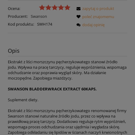
Ocena:
zapytaj o produkt
Producent:
Swanson
poleć znajomemu
Kod produktu:
SWH174
dodaj opinię
Opis
Ekstrakt z liści morszczynu pęcherzykowatego stanowi źródło
jodu. Wpływa na pracę tarczycy, reguluje wypróżnienia, wspomaga
odchudzanie oraz poprawia wygląd skóry. Ma działanie
moczopędne. Zapobiega miażdżycy.
SWANSON BLADDERWRACK EXTRACT 60KAPS.
Suplement diety.
Ekstrakt z liści morszczynu pęcherzykowatego renomowanej firmy
Swanson stanowi naturalne źródło jodu, przez co wpływa na
prawidłową pracę tarczycy. Dodatkowo reguluje rytm wypróżnień,
wspomaga proces odchudzania oraz ujędrnia i wygładza skórę.
Zapobiega odkładaniu się lipidów w ścianach naczyń krwionośnych