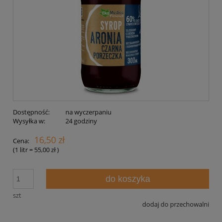
Dostępność:
na wyczerpaniu
Wysyłka w:
24 godziny
16,50 zł
Cena:
(1
litr
=
55,00 zł
)
do koszyka
szt
dodaj do przechowalni