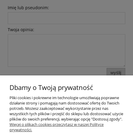
Imię lub pseudonim:
Twoja opinia:
wyślij
Dbamy o Twoją prywatność
Pliki cookies i pokrewne im technologie umożliwiają poprawne
Pomoc
działanie strony i pomagają nam dostosować ofertę do Twoich
potrzeb. Możesz zaakceptować wykorzystanie przez nas
wszystkich tych plików i przejść do sklepu lub dostosować użycie
Moje konto
plików do swoich preferencji, wybierając opcję "Dostosuj zgody".
Więcej o plikach cookies przeczytasz w naszej Polityce
prywatności.
Płatności i dostawa