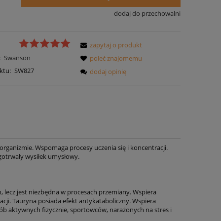
dodaj do przechowalni
zapytaj o produkt
:
Swanson
poleć znajomemu
ktu:
SW827
dodaj opinię
 organizmie. Wspomaga procesy uczenia się i koncentracji.
ugotrwały wysiłek umysłowy.
 lecz jest niezbędna w procesach przemiany. Wspiera
acji. Tauryna posiada efekt antykataboliczny. Wspiera
b aktywnych fizycznie, sportowców, narażonych na stres i