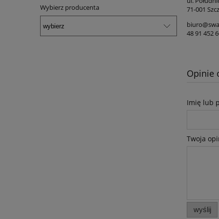
ul. Połudn
Wybierz producenta
71-001 Szcz
biuro@swa
48 91 452 6
Opinie 
Imię lub 
Twoja opi
wyślij