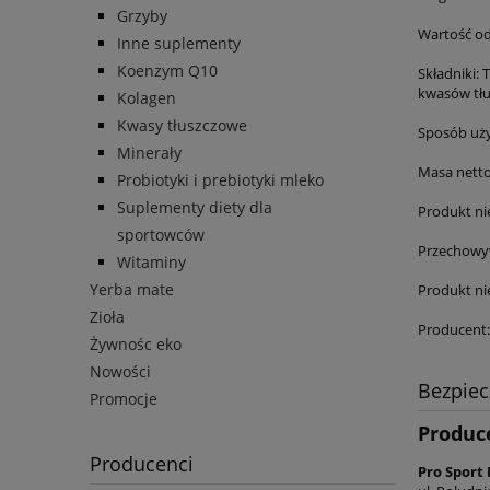
Grzyby
Wartość od
Inne suplementy
Koenzym Q10
Składniki: 
kwasów tłu
Kolagen
Kwasy tłuszczowe
Sposób użyc
Minerały
Masa netto
Probiotyki i prebiotyki mleko
Suplementy diety dla
Produkt ni
sportowców
Przechowyw
Witaminy
Yerba mate
Produkt ni
Zioła
Producent:
Żywnośc eko
Nowości
Bezpie
Promocje
Produc
Producenci
Pro Sport 