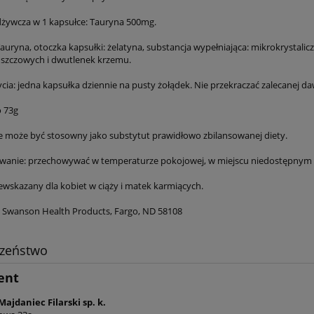
żywcza w 1 kapsułce: Tauryna 500mg.
Tauryna, otoczka kapsułki: żelatyna, substancja wypełniająca: mikrokrystali
szczowych i dwutlenek krzemu.
ia: jedna kapsułka dziennie na pusty żołądek. Nie przekraczać zalecanej da
 73g
e może być stosowny jako substytut prawidłowo zbilansowanej diety.
anie: przechowywać w temperaturze pokojowej, w miejscu niedostępnym d
ewskazany dla kobiet w ciąży i matek karmiących.
 Swanson Health Products, Fargo, ND 58108
czeństwo
ent
Majdaniec Filarski sp. k.