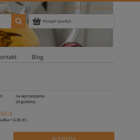
Zarejestruj się
Zaloguj się
Koszyk:
(pusty)
ontakt
Blog
ć:
na wyczerpaniu
:
24 godziny
,60 zł
psułka
=
0,30 zł
)
do koszyka
.