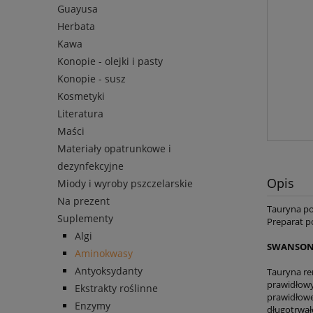
Guayusa
Herbata
Kawa
Konopie - olejki i pasty
Konopie - susz
Kosmetyki
Literatura
Maści
Materiały opatrunkowe i
dezynfekcyjne
Opis
Miody i wyroby pszczelarskie
Na prezent
Tauryna po
Suplementy
Preparat p
Algi
SWANSON 
Aminokwasy
Antyoksydanty
Tauryna re
prawidłowy
Ekstrakty roślinne
prawidłowe
Enzymy
długotrwałe