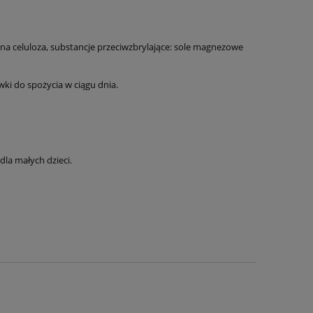
czna celuloza, substancje przeciwzbrylające: sole magnezowe
wki do spożycia w ciągu dnia.
la małych dzieci.