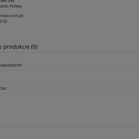
iowa 33a
ecin, Polska
nson.com.pl
0 03
o produkcie (0)
pseudonim:
nia: