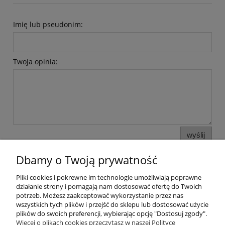
Imię lub pseudonim:
Twoja opinia:
wyślij
Dbamy o Twoją prywatność
Pliki cookies i pokrewne im technologie umożliwiają poprawne
Pomoc
działanie strony i pomagają nam dostosować ofertę do Twoich
potrzeb. Możesz zaakceptować wykorzystanie przez nas
wszystkich tych plików i przejść do sklepu lub dostosować użycie
Moje konto
plików do swoich preferencji, wybierając opcję "Dostosuj zgody".
Więcej o plikach cookies przeczytasz w naszej Polityce