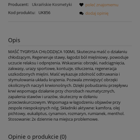
Producent:
Ukraińskie Kosmetyki
poleć znajomemu
Kod produktu:
UK856
dodaj opinię
Opis
MAŚĆ TYGRYSIA CHŁODZĄCA 100ML Skuteczna maść o działaniu
chłodzącym, Regeneruje stawy, łagodzi ból mięśniowy, powoduje
uczucie relaksu i odprężenia. Wskazania: obrzęki, nadciągnięcia,
zakwasy, urazy sportowe, kontuzje, stłuczenia, regeneracja
uszkodzonych mięśni. Maść wykazuje zdolność odtruwania i
stymulowania układu krążenia. Pozwala zmniejszyć obrzęki
okolicznych naczyń krwionośnych. Dzięki pobudzaniu przepływu
krwi wspomaga działanie przy chorobach reumatycznych,
zapalenia stawów i urazów, skuteczny w dziłaniu
przeciwskurczowym. Wspomaga w łagodzeniu objawów przy
zespole niespokojnych nóg. Składniki aktywne: kamfora, olej
pichtowy, eukaliptus, cynamon, rozmaryn, rumianek, menthol.
Stosowanie: 2x dziennie na miejsca problemowe.
Opinie o produkcie (0)