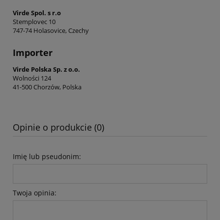
Virde Spol. s r.o
Stemplovec 10
747-74 Holasovice, Czechy
Importer
Virde Polska Sp. z o.o.
Wolności 124
41-500 Chorzów, Polska
Opinie o produkcie (0)
Imię lub pseudonim:
Twoja opinia: