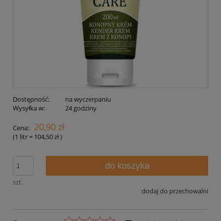
Dostępność:
na wyczerpaniu
Wysyłka w:
24 godziny
20,90 zł
Cena:
(1
litr
=
104,50 zł
)
do koszyka
szt.
dodaj do przechowalni