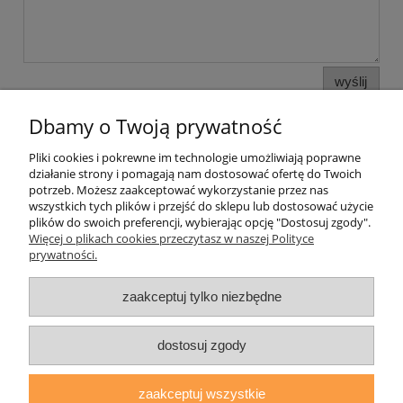
wyślij
Dbamy o Twoją prywatność
Pliki cookies i pokrewne im technologie umożliwiają poprawne
Pomoc
działanie strony i pomagają nam dostosować ofertę do Twoich
potrzeb. Możesz zaakceptować wykorzystanie przez nas
wszystkich tych plików i przejść do sklepu lub dostosować użycie
Moje konto
plików do swoich preferencji, wybierając opcję "Dostosuj zgody".
Więcej o plikach cookies przeczytasz w naszej Polityce
prywatności.
Płatności i dostawa
zaakceptuj tylko niezbędne
Informacje
O nas
dostosuj zgody
zaakceptuj wszystkie
daryziol.pl
|
ul. Grodzka Nr 23, 67-200 Głogów | woj. dolnośląskie