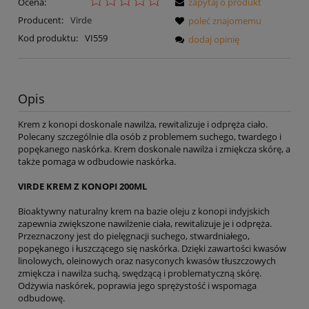
Ocena:
zapytaj o produkt
Producent:
Virde
poleć znajomemu
Kod produktu:
VI559
dodaj opinię
Opis
Krem z konopi doskonale nawilża, rewitalizuje i odpręża ciało.
Polecany szczególnie dla osób z problemem suchego, twardego i
popękanego naskórka. Krem doskonale nawilża i zmiękcza skórę, a
także pomaga w odbudowie naskórka.
VIRDE KREM Z KONOPI 200ML
Bioaktywny naturalny krem na bazie oleju z konopi indyjskich
zapewnia zwiększone nawilżenie ciała, rewitalizuje je i odpręża.
Przeznaczony jest do pielęgnacji suchego, stwardniałego,
popękanego i łuszczącego się naskórka. Dzięki zawartości kwasów
linolowych, oleinowych oraz nasyconych kwasów tłuszczowych
zmiękcza i nawilża suchą, swędzącą i problematyczną skórę.
Odżywia naskórek, poprawia jego sprężystość i wspomaga
odbudowę.