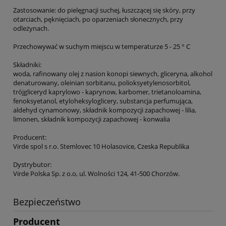
Zastosowanie: do pielęgnacji suchej, łuszczącej się skóry, przy
otarciach, pęknięciach, po oparzeniach słonecznych, przy
odleżynach.
Przechowywać w suchym miejscu w temperaturze 5 - 25 ° C
Składniki:
woda, rafinowany olej z nasion konopi siewnych, gliceryna, alkohol
denaturowany, oleinian sorbitanu, polioksyetylenosorbitol,
trójgliceryd kaprylowo - kaprynow, karbomer, trietanoloamina,
fenoksyetanol, etyloheksyloglicery, substancja perfumująca,
aldehyd cynamonowy, składnik kompozycji zapachowej - lilia,
limonen, składnik kompozycji zapachowej - konwalia
Producent:
Virde spol s r.o. Stemlovec 10 Holasovice, Czeska Republika
Dystrybutor:
Virde Polska Sp. z o.o, ul. Wolności 124, 41-500 Chorzów.
Bezpieczeństwo
Producent