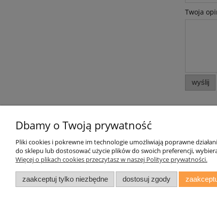
Twoja opi
wyślij
Dbamy o Twoją prywatność
Pliki cookies i pokrewne im technologie umożliwiają poprawne działa
Pomoc
Moje konto
do sklepu lub dostosować użycie plików do swoich preferencji, wybiera
Więcej o plikach cookies przeczytasz w naszej Polityce prywatności.
Zwroty i reklamacje
Twoje zamówienia
Oświadczenie o Dostępności
Ustawienia konta
zaakceptuj tylko niezbędne
dostosuj zgody
zaakceptu
Regulamin
Przechowalnia
daryziol.pl
|
ul. Grodzka Nr 23, 67-2