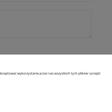
kceptować wykorzystanie przez nas wszystkich tych plików i przejść
O nas
ści
Kontakt
y ziół
Linki
O firmie
IP: 6921579498 | REGON: 382608731