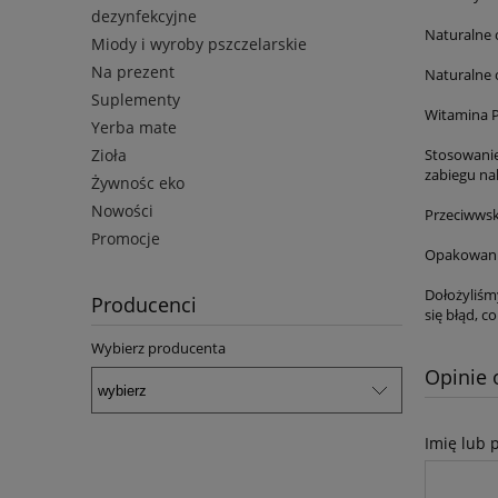
dezynfekcyjne
Naturalne o
Miody i wyroby pszczelarskie
Na prezent
Naturalne 
Suplementy
Witamina P
Yerba mate
Zioła
Stosowanie:
zabiegu na
Żywnośc eko
Nowości
Przeciwwsk
Promocje
Opakowani
Dołożyliśm
Producenci
się błąd, 
Wybierz producenta
Opinie 
Imię lub 