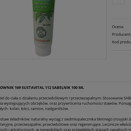
Ocena:
Producent
Kod produ
OWNIK 169 SUSTAVITAL 112 SABELNIK 100 ML
żel do ciała o działaniu przeciwbólowym i przeciwzapalnym. Stosowanie SAB
ia występujących obrzęków, oraz przywrócenia ruchomości stawów. Pomag
ych- kolan, łokci, ramion, nadgarstków.
staw składników: naturalny wyciąg z siedmiopalecznika błotnego (rosyjski ż
teryjne, przeciwzapalne, przeciwbólowe oraz regenerujące. Lecznicze właś
ych i artretycznych, w nerwobólach oraz przewlekłych stanach zapalnych m