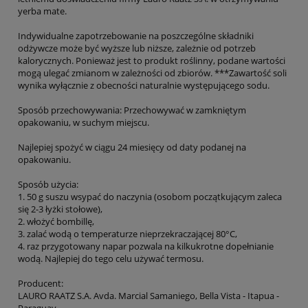
yerba mate.
Indywidualne zapotrzebowanie na poszczególne składniki
odżywcze może być wyższe lub niższe, zależnie od potrzeb
kalorycznych. Ponieważ jest to produkt roślinny, podane wartości
mogą ulegać zmianom w zależności od zbiorów. ***Zawartość soli
wynika wyłącznie z obecności naturalnie występującego sodu.
Sposób przechowywania: Przechowywać w zamkniętym
opakowaniu, w suchym miejscu.
Najlepiej spożyć w ciągu 24 miesięcy od daty podanej na
opakowaniu.
Sposób użycia:
1. 50 g suszu wsypać do naczynia (osobom początkującym zaleca
się 2-3 łyżki stołowe),
2. włożyć bombillę,
3. zalać wodą o temperaturze nieprzekraczającej 80°C,
4. raz przygotowany napar pozwala na kilkukrotne dopełnianie
wodą. Najlepiej do tego celu używać termosu.
Producent:
LAURO RAATZ S.A. Avda. Marcial Samaniego, Bella Vista - Itapua -