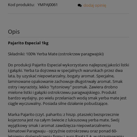
Kod produktu:
YMPAJ0061
dodaj opinię
Opis
Pajarito Especial 1kg
Składniki: 100% Yerba Mate (ostrokrzew paragwajski)
Do produkcji Pajarito Especial wykorzystano najlepszej jakości listki
i gałązki. Yerba ta dojrzewa w specjalnych warunkach przez dwa
lata, by uzyskać niepowtarzalny, bogaty aromat. Specjalne,
laminowane opakowanie zachowuje długotrwały aromat. Smak
ostry i wyrazisty, lekko "tytoniowy" posmak. Zawiera drobno
mielone listki i gałązki ostrokrzewu paragwajskiego. Produkt
bardzo wydajny, po wielu przelaniach wodą smak yerba mate jest
ciągle wyczuwalny. Posiada silne działanie pobudzające.
Marka Pajarito (czyt. paharito; z hiszp. ptaszek) bezsprzecznie
kojarzona jest na całym świecie z luksusową yerba mate. Swój
wyjątkowy smak i aromat zawdzięcza niepowtarzalnemu
klimatowi Paragwaju - ojczyźnie ostrokrzewu oraz ponad 60-
letniemu doświadczeniu firmy Lauro Raatz S.A. w otrzymywaniu