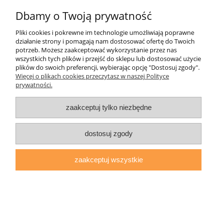
Dbamy o Twoją prywatność
Pliki cookies i pokrewne im technologie umożliwiają poprawne
Pomoc
działanie strony i pomagają nam dostosować ofertę do Twoich
potrzeb. Możesz zaakceptować wykorzystanie przez nas
wszystkich tych plików i przejść do sklepu lub dostosować użycie
Moje konto
plików do swoich preferencji, wybierając opcję "Dostosuj zgody".
Więcej o plikach cookies przeczytasz w naszej Polityce
prywatności.
Płatności i dostawa
zaakceptuj tylko niezbędne
Informacje
O nas
dostosuj zgody
zaakceptuj wszystkie
daryziol.pl
|
ul. Grodzka Nr 23, 67-200 Głogów | woj.
dolnośląskie | tel.: 513093168 | email:
sklep@daryziol.pl
|
NIP: 6921579498 | REGON: 382608731
pokaż pełną wersję strony
Sklep internetowy Shoper.pl