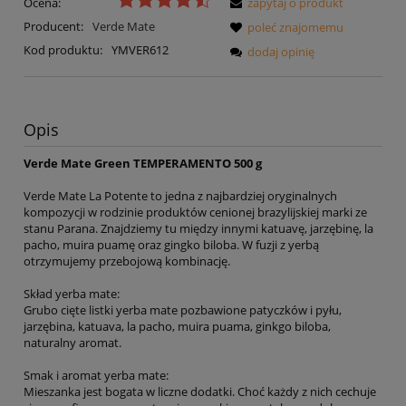
Ocena:
zapytaj o produkt
Producent:
Verde Mate
poleć znajomemu
Kod produktu:
YMVER612
dodaj opinię
Opis
Verde Mate Green TEMPERAMENTO 500 g
Verde Mate La Potente to jedna z najbardziej oryginalnych
kompozycji w rodzinie produktów cenionej brazylijskiej marki ze
stanu Parana. Znajdziemy tu między innymi katuavę, jarzębinę, la
pacho, muira puamę oraz gingko biloba. W fuzji z yerbą
otrzymujemy przebojową kombinację.
Skład yerba mate:
Grubo cięte listki yerba mate pozbawione patyczków i pyłu,
jarzębina, katuava, la pacho, muira puama, ginkgo biloba,
naturalny aromat.
Smak i aromat yerba mate:
Mieszanka jest bogata w liczne dodatki. Choć każdy z nich cechuje