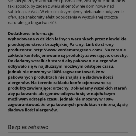
się specyficznym aromatem i posmakiem, zostały one dobrane w
taki sposób, by żaden z wielu akcentów nie dominował nad
subtelną całością. W efekcie otrzymujemy niebanalne połączenie
oferujące znakomity efekt pobudzenia w wyszukanej otoczce
naturalnego bogactwa ziół.
Dodatkowe informacje:
Wyhodowana w dzikich leśnych warunkach przez niewielkie
przedsiębiorstwo z brazylijskiej Parany. Link do strony
producenta: http://www.verdemategreen.com/. Na terenie
zakładu konfekcjonowane są produkty zawierające: orzechy.
Dokładamy wszelkich starań aby pakowanie alergenów
odbywało się w najdłuższym możliwym odstępie czasu,
jednak nie możemy w 100% zagwarantować, że w
pakowanych produktach nie znajdą się śladowe ilości
alergenów. Na terenie zakładu konfekcjonowane są
produkty zawierające: orzechy. Dokładamy wszelkich starań
aby pakowanie alergenów odbywało się w najdłuższym
możliwym odstępie czasu, jednak nie możemy w 100%
zagwarantować, że w pakowanych produktach nie znajdą się
śladowe ilości alergenów.
Bezpieczeństwo