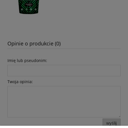
Opinie o produkcie (0)
Imię lub pseudonim:
Twoja opinia:
wyślij