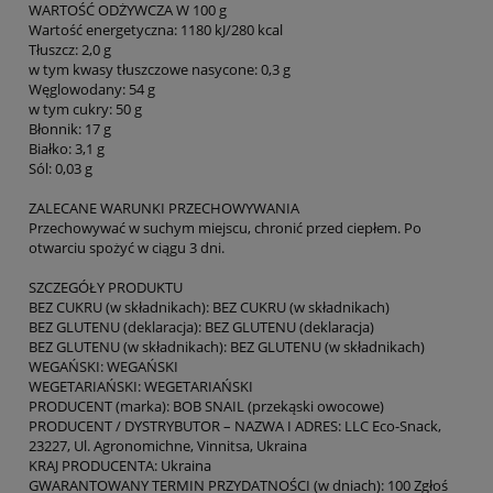
WARTOŚĆ ODŻYWCZA W 100 g
Wartość energetyczna: 1180 kJ/280 kcal
Tłuszcz: 2,0 g
w tym kwasy tłuszczowe nasycone: 0,3 g
Węglowodany: 54 g
w tym cukry: 50 g
Błonnik: 17 g
Białko: 3,1 g
Sól: 0,03 g
ZALECANE WARUNKI PRZECHOWYWANIA
Przechowywać w suchym miejscu, chronić przed ciepłem. Po
otwarciu spożyć w ciągu 3 dni.
SZCZEGÓŁY PRODUKTU
BEZ CUKRU (w składnikach): BEZ CUKRU (w składnikach)
BEZ GLUTENU (deklaracja): BEZ GLUTENU (deklaracja)
BEZ GLUTENU (w składnikach): BEZ GLUTENU (w składnikach)
WEGAŃSKI: WEGAŃSKI
WEGETARIAŃSKI: WEGETARIAŃSKI
PRODUCENT (marka): BOB SNAIL (przekąski owocowe)
PRODUCENT / DYSTRYBUTOR – NAZWA I ADRES: LLC Eco-Snack,
23227, Ul. Agronomichne, Vinnitsa, Ukraina
KRAJ PRODUCENTA: Ukraina
GWARANTOWANY TERMIN PRZYDATNOŚCI (w dniach): 100 Zgłoś