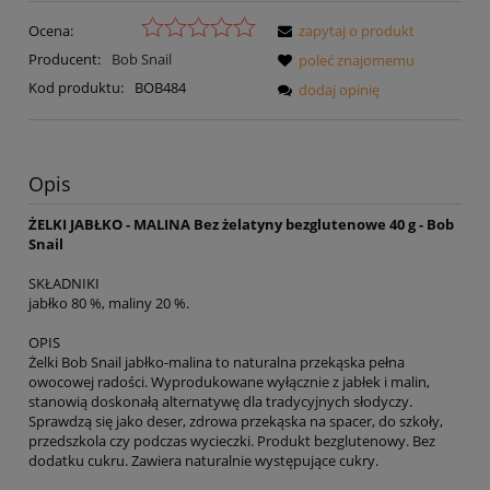
Ocena:
zapytaj o produkt
Producent:
Bob Snail
poleć znajomemu
Kod produktu:
BOB484
dodaj opinię
Opis
ŻELKI JABŁKO - MALINA Bez żelatyny bezglutenowe 40 g - Bob
Snail
SKŁADNIKI
jabłko 80 %, maliny 20 %.
OPIS
Żelki Bob Snail jabłko-malina to naturalna przekąska pełna
owocowej radości. Wyprodukowane wyłącznie z jabłek i malin,
stanowią doskonałą alternatywę dla tradycyjnych słodyczy.
Sprawdzą się jako deser, zdrowa przekąska na spacer, do szkoły,
przedszkola czy podczas wycieczki. Produkt bezglutenowy. Bez
dodatku cukru. Zawiera naturalnie występujące cukry.