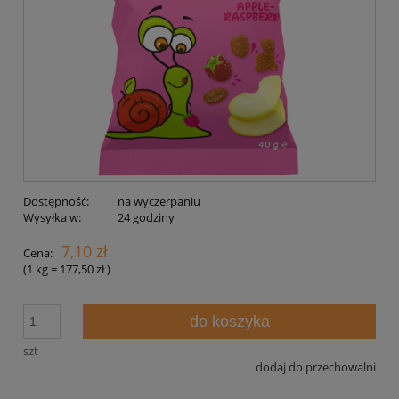
Dostępność:
na wyczerpaniu
Wysyłka w:
24 godziny
7,10 zł
Cena:
(1
kg
=
177,50 zł
)
do koszyka
szt
dodaj do przechowalni