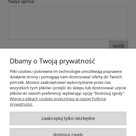
Twoja opinia:
wyślij
Dbamy o Twoją prywatność
Pliki cookies i pokrewne im technologie umożliwiają poprawne
Pomoc
działanie strony i pomagają nam dostosować ofertę do Twoich
potrzeb. Możesz zaakceptować wykorzystanie przez nas
wszystkich tych plików i przejść do sklepu lub dostosować użycie
Moje konto
plików do swoich preferencji, wybierając opcję "Dostosuj zgody".
Więcej o plikach cookies przeczytasz w naszej Polityce
prywatności.
Płatności i dostawa
zaakceptuj tylko niezbędne
Informacje
O nas
dostosuj zgody