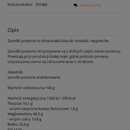
Kod produktu:
EVI466
dodaj opinię
Opis
Zarodki pszenne to doskonała baza do śniadań i wypieków.
Zarodki pszenne otrzymywane są z dolnych części ziaren pszenicy.
Powstają przy produkcji białej mąki, gdzie podczas procesu
oczyszczania ziarna są odrzucane wraz z otrębami.
Składniki
zarodki pszenne stabilizowane
Wartość odżywcza na 100 g
Wartość energetyczna 1383 kJ / 330 kcal
Tłuszcze 10,1 g
- w tym nasycone kwasy tłuszczowe 1,8 g
Węglowodany 46,5 g
- w tym cukry 13,8 g
Białko 25,6 g
Sól <13g