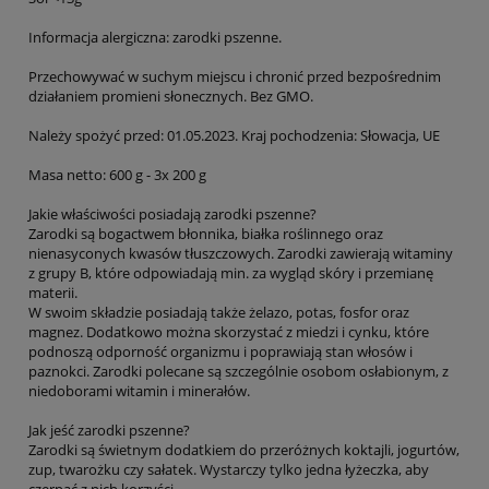
Informacja alergiczna: zarodki pszenne.
Przechowywać w suchym miejscu i chronić przed bezpośrednim
działaniem promieni słonecznych. Bez GMO.
Należy spożyć przed: 01.05.2023. Kraj pochodzenia: Słowacja, UE
Masa netto: 600 g - 3x 200 g
Jakie właściwości posiadają zarodki pszenne?
Zarodki są bogactwem błonnika, białka roślinnego oraz
nienasyconych kwasów tłuszczowych. Zarodki zawierają witaminy
z grupy B, które odpowiadają min. za wygląd skóry i przemianę
materii.
W swoim składzie posiadają także żelazo, potas, fosfor oraz
magnez. Dodatkowo można skorzystać z miedzi i cynku, które
podnoszą odporność organizmu i poprawiają stan włosów i
paznokci. Zarodki polecane są szczególnie osobom osłabionym, z
niedoborami witamin i minerałów.
Jak jeść zarodki pszenne?
Zarodki są świetnym dodatkiem do przeróżnych koktajli, jogurtów,
zup, twarożku czy sałatek. Wystarczy tylko jedna łyżeczka, aby