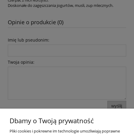
czerpać z nich korzyści.
Doskonałe do zagęszczania jogurtów, musli, zup mlecznych.
Opinie o produkcie (0)
Imię lub pseudonim:
Twoja opinia:
wyślij
Dbamy o Twoją prywatność
Pliki cookies i pokrewne im technologie umożliwiają poprawne
Pomoc