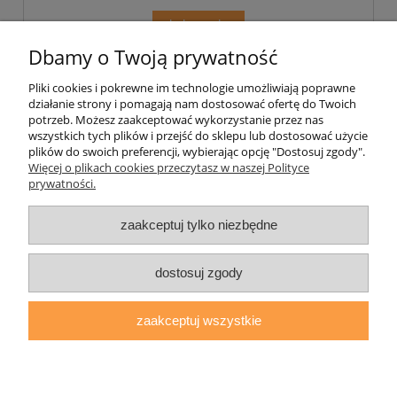
do koszyka
Dbamy o Twoją prywatność
Pliki cookies i pokrewne im technologie umożliwiają poprawne
Pomoc
działanie strony i pomagają nam dostosować ofertę do Twoich
potrzeb. Możesz zaakceptować wykorzystanie przez nas
wszystkich tych plików i przejść do sklepu lub dostosować użycie
Moje konto
plików do swoich preferencji, wybierając opcję "Dostosuj zgody".
Więcej o plikach cookies przeczytasz w naszej Polityce
prywatności.
Płatności i dostawa
zaakceptuj tylko niezbędne
Informacje
dostosuj zgody
O nas
zaakceptuj wszystkie
daryziol.pl
|
ul. Grodzka Nr 23, 67-200 Głogów | woj. dolnośląskie
| tel.: 513093168 | email:
sklep@daryziol.pl
| NIP: 6921579498 |
REGON: 382608731
pokaż pełną wersję strony