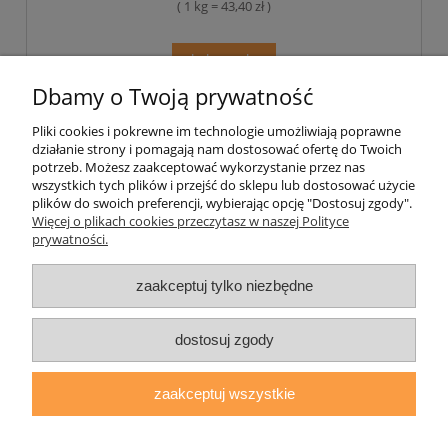
( 1 kg = 43,40 zł )
do koszyka
Dbamy o Twoją prywatność
Pliki cookies i pokrewne im technologie umożliwiają poprawne
Pomoc
działanie strony i pomagają nam dostosować ofertę do Twoich
potrzeb. Możesz zaakceptować wykorzystanie przez nas
wszystkich tych plików i przejść do sklepu lub dostosować użycie
Moje konto
plików do swoich preferencji, wybierając opcję "Dostosuj zgody".
Więcej o plikach cookies przeczytasz w naszej Polityce
prywatności.
Płatności i dostawa
zaakceptuj tylko niezbędne
Informacje
O nas
dostosuj zgody
zaakceptuj wszystkie
daryziol.pl
|
ul. Grodzka Nr 23, 67-200 Głogów | woj. dolnośląskie
| tel.: 513093168 | email:
sklep@daryziol.pl
| NIP: 6921579498 |
REGON: 382608731