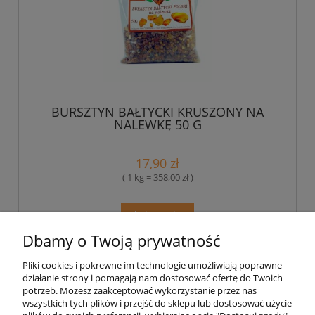
BURSZTYN BAŁTYCKI KRUSZONY NA
NALEWKĘ 50 G
17,90 zł
( 1 kg = 358,00 zł )
do koszyka
Dbamy o Twoją prywatność
Pliki cookies i pokrewne im technologie umożliwiają poprawne
Pomoc
działanie strony i pomagają nam dostosować ofertę do Twoich
potrzeb. Możesz zaakceptować wykorzystanie przez nas
wszystkich tych plików i przejść do sklepu lub dostosować użycie
Moje konto