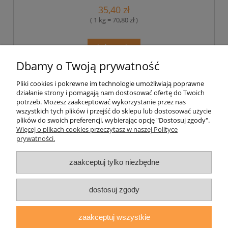
35,40 zł
( 1 kg = 70,80 zł )
do koszyka
Dbamy o Twoją prywatność
Pliki cookies i pokrewne im technologie umożliwiają poprawne
Pomoc
działanie strony i pomagają nam dostosować ofertę do Twoich
potrzeb. Możesz zaakceptować wykorzystanie przez nas
wszystkich tych plików i przejść do sklepu lub dostosować użycie
Moje konto
plików do swoich preferencji, wybierając opcję "Dostosuj zgody".
Więcej o plikach cookies przeczytasz w naszej Polityce
prywatności.
Płatności i dostawa
zaakceptuj tylko niezbędne
Informacje
O nas
dostosuj zgody
zaakceptuj wszystkie
daryziol.pl
|
ul. Grodzka Nr 23, 67-200 Głogów | woj. dolnośląskie