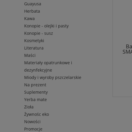
Guayusa
Herbata
Kawa
Konopie - olejki i pasty
Konopie - susz
Kosmetyki
B
Literatura
SM
Maści
P
bezgl
Materiały opatrunkowe i
dezynfekcyjne
Miody i wyroby pszczelarskie
Na prezent
Suplementy
Yerba mate
Zioła
Żywnośc eko
Nowości
Promocje