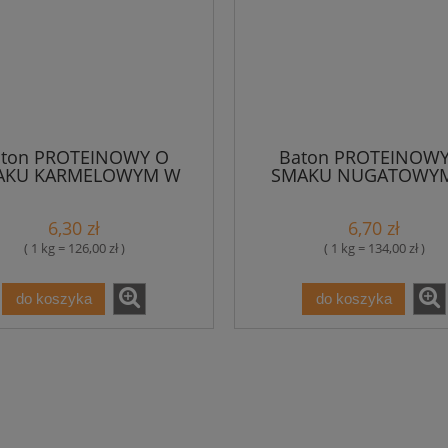
aton PROTEINOWY O
Baton PROTEINOWY
AKU KARMELOWYM W
SMAKU NUGATOWY
OLEWIE KAKAOWEJ
CZEKOLADZIE MLECZNEJ
utenowy 50 g - Maxsport
bezglutenowy - Maxs
6,30 zł
6,70 zł
( 1 kg = 126,00 zł )
( 1 kg = 134,00 zł )
do koszyka
do koszyka