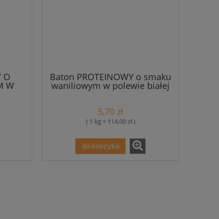
 O
Baton PROTEINOWY o smaku
M W
waniliowym w polewie białej
 50 g
bezglutenowy 50 g - Maxsport
port
5,70 zł
( 1 kg = 114,00 zł )
do koszyka