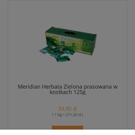
Meridian Herbata Zielona prasowana w
kostkach 125g
33,90 zł
( 1 kg = 271,20 zł )
do koszyka