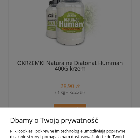
OKRZEMKI Naturalne Diatonat Humman
400G krzem
28,90 zł
( 1 kg = 72,25 zł )
do koszyka
Dbamy o Twoją prywatność
Pliki cookies i pokrewne im technologie umożliwiają poprawne
Pomoc
działanie strony i pomagają nam dostosować ofertę do Twoich