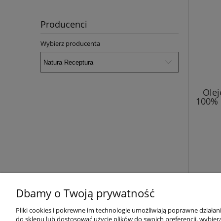
Producenci
Wybierz producenta
Olej
100% 
Dbamy o Twoją prywatność
Pliki cookies i pokrewne im technologie umożliwiają poprawne działa
Pomoc
Moje konto
do sklepu lub dostosować użycie plików do swoich preferencji, wybiera