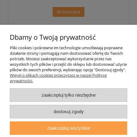
do koszyka
«
1
2
3
»
Dbamy o Twoją prywatność
Pliki cookies i pokrewne im technologie umożliwiają poprawne
Pomoc
działanie strony i pomagają nam dostosować ofertę do Twoich
potrzeb. Możesz zaakceptować wykorzystanie przez nas
wszystkich tych plików i przejść do sklepu lub dostosować użycie
Moje konto
plików do swoich preferencji, wybierając opcję "Dostosuj zgody".
Więcej o plikach cookies przeczytasz w naszej Polityce
prywatności.
Płatności i dostawa
zaakceptuj tylko niezbędne
Informacje
O nas
dostosuj zgody
zaakceptuj wszystkie
daryziol.pl
|
ul. Grodzka Nr 23, 67-200 Głogów | woj. dolnośląskie
| tel.: 513093168 | email:
sklep@daryziol.pl
| NIP: 6921579498 |