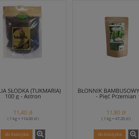
LIA SŁODKA (TUKMARIA)
BŁONNIK BAMBUSOWY 
100 g - Astron
- Pięć Przemian
11,40 zł
11,80 zł
( 1 kg = 114,00 zł )
( 1 kg = 47,20 zł )
do koszyka
do koszyka