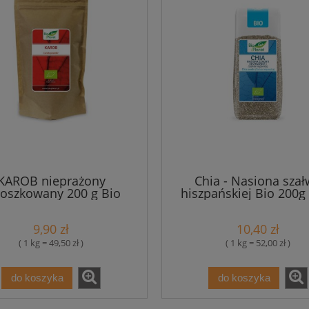
KAROB nieprażony
Chia - Nasiona szał
roszkowany 200 g Bio
hiszpańskiej Bio 200g 
Planet
planet
9,90 zł
10,40 zł
( 1 kg = 49,50 zł )
( 1 kg = 52,00 zł )
do koszyka
do koszyka