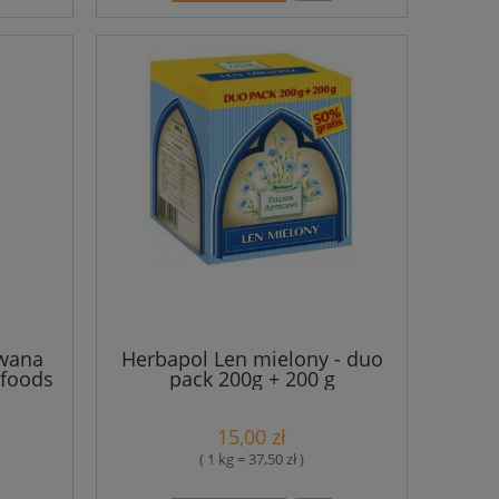
wana
Herbapol Len mielony - duo
rfoods
pack 200g + 200 g
15,00 zł
( 1 kg = 37,50 zł )