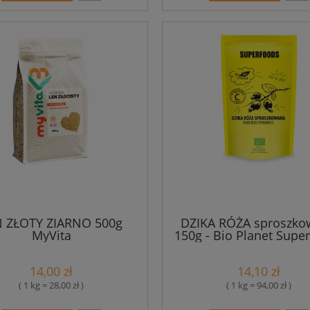
N ZŁOTY ZIARNO 500g
DZIKA RÓŻA sproszko
MyVita
150g - Bio Planet Supe
14,00 zł
14,10 zł
( 1 kg = 28,00 zł )
( 1 kg = 94,00 zł )