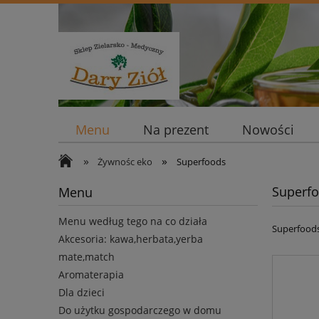
Menu
Na prezent
Nowości
»
»
Żywnośc eko
Superfoods
Superf
Menu
Menu według tego na co działa
Superfood
Akcesoria: kawa,herbata,yerba
mate,match
Aromaterapia
Dla dzieci
Do użytku gospodarczego w domu