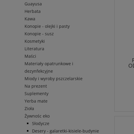
Guayusa
Herbata
Kawa
Konopie - olejki i pasty
Konopie - susz
Kosmetyki
Literatura
Maści
Materiały opatrunkowe i
O
dezynfekcyjne
Miody i wyroby pszczelarskie
Na prezent
Suplementy
Yerba mate
Zioła
Żywnośc eko
Słodycze
Desery - galaretki-kisiele-budynie