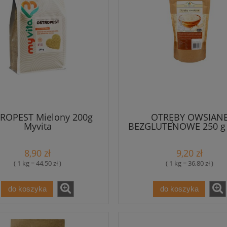
ROPEST Mielony 200g
OTRĘBY OWSIAN
Myvita
BEZGLUTENOWE 250 g -
Przemian
8,90 zł
9,20 zł
( 1 kg = 44,50 zł )
( 1 kg = 36,80 zł )
do koszyka
do koszyka