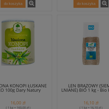
do koszyka
do koszyka
ONA KONOPI ŁUSKANE
LEN BRĄZOWY (SIE
O 100g Dary Natury
LNIANE) BIO 1 kg - Bio 
16,00 zł
16,10 zł
( 1 kg = 160,00 zł )
( 1 kg = 16,10 zł )