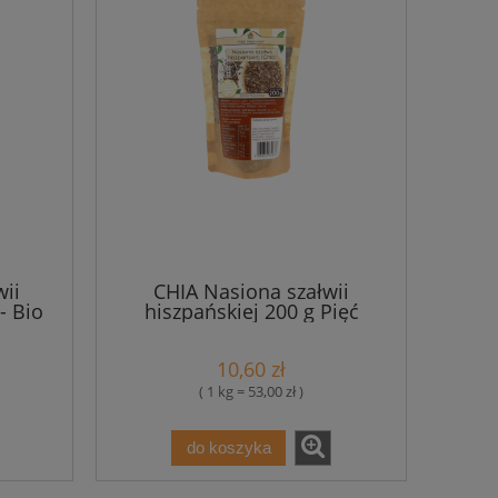
wii
CHIA Nasiona szałwii
- Bio
hiszpańskiej 200 g Pięć
Przemian
10,60 zł
( 1 kg = 53,00 zł )
do koszyka