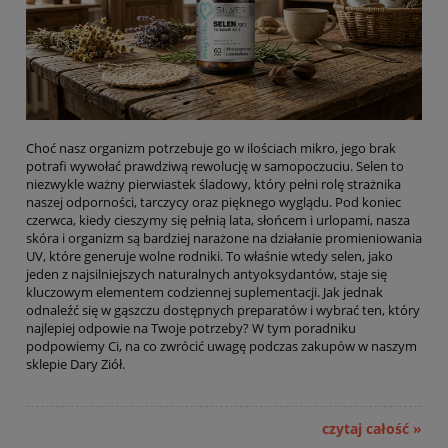
Choć nasz organizm potrzebuje go w ilościach mikro, jego brak
potrafi wywołać prawdziwą rewolucję w samopoczuciu. Selen to
niezwykle ważny pierwiastek śladowy, który pełni rolę strażnika
naszej odporności, tarczycy oraz pięknego wyglądu. Pod koniec
czerwca, kiedy cieszymy się pełnią lata, słońcem i urlopami, nasza
skóra i organizm są bardziej narażone na działanie promieniowania
UV, które generuje wolne rodniki. To właśnie wtedy selen, jako
jeden z najsilniejszych naturalnych antyoksydantów, staje się
kluczowym elementem codziennej suplementacji. Jak jednak
odnaleźć się w gąszczu dostępnych preparatów i wybrać ten, który
najlepiej odpowie na Twoje potrzeby? W tym poradniku
podpowiemy Ci, na co zwrócić uwagę podczas zakupów w naszym
sklepie Dary Ziół.
czytaj całość »