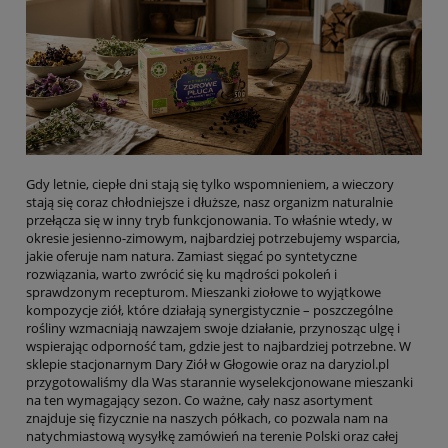
Gdy letnie, ciepłe dni stają się tylko wspomnieniem, a wieczory
stają się coraz chłodniejsze i dłuższe, nasz organizm naturalnie
przełącza się w inny tryb funkcjonowania. To właśnie wtedy, w
okresie jesienno-zimowym, najbardziej potrzebujemy wsparcia,
jakie oferuje nam natura. Zamiast sięgać po syntetyczne
rozwiązania, warto zwrócić się ku mądrości pokoleń i
sprawdzonym recepturom. Mieszanki ziołowe to wyjątkowe
kompozycje ziół, które działają synergistycznie – poszczególne
rośliny wzmacniają nawzajem swoje działanie, przynosząc ulgę i
wspierając odporność tam, gdzie jest to najbardziej potrzebne. W
sklepie stacjonarnym Dary Ziół w Głogowie oraz na daryziol.pl
przygotowaliśmy dla Was starannie wyselekcjonowane mieszanki
na ten wymagający sezon. Co ważne, cały nasz asortyment
znajduje się fizycznie na naszych półkach, co pozwala nam na
natychmiastową wysyłkę zamówień na terenie Polski oraz całej