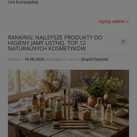
Unii Europejskiej.
czytaj całość »
RANKING: NAJLEPSZE PRODUKTY DO
0
HIGIENY JAMY USTNEJ. TOP 12
NATURALNYCH KOSMETYKÓW
Dodano:
16-06-2026
w kategorii:
-
autor:
Zespół Daryziol