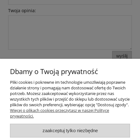
Twoja opinia:
wyślij
Dbamy o Twoją prywatność
Pliki cookies i pokrewne im technologie umożliwiają poprawne
Pomoc
działanie strony i pomagają nam dostosować ofertę do Twoich
potrzeb. Możesz zaakceptować wykorzystanie przez nas
wszystkich tych plików i przejść do sklepu lub dostosować użycie
Moje konto
plików do swoich preferencji, wybierając opcję "Dostosuj zgody".
Więcej o plikach cookies przeczytasz w naszej Polityce
prywatności.
Płatności i dostawa
zaakceptuj tylko niezbędne
Informacje