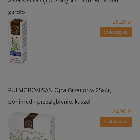
ANGINBON Ojca Grzegorza 9 ml Bonimed -
gardło
28,20 zł
do koszyka
PULMOBONISAN Ojca Grzegorza 25x4g
Bonimed - przeziębienie, kaszel
24,90 zł
do koszyka