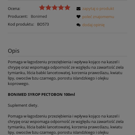
Ocena:
zapytaj o produkt
Producent:
Bonimed
poleć znajomemu
Kod produktu:
BO573
dodaj opinię
Opis
Pomaga w łagodzeniu przeziębienia i wpływa kojąco na kaszel i
chrypę oraz wspomaga odporność ze względu na zawartość ziela
tymianku, liścia babki lancetowatej, korzenia prawoślazu, kwiatu
lipy, owoców bzu czarnego, porostu islandzkiego i olejku
koprowego.
BONIMED SYROP PECTOBON 100ml
Suplement diety.
Pomaga w łagodzeniu przeziębienia i wpływa kojąco na kaszel i
chrypę oraz wspomaga odporność ze względu na zawartość ziela
tymianku, liścia babki lancetowatej, korzenia prawoślazu, kwiatu
lipy, owoców bzu czarnego, porostu islandzkiego i olejku