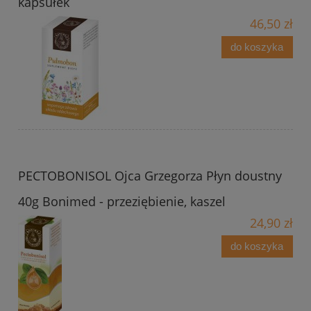
kapsułek
46,50 zł
do koszyka
PECTOBONISOL Ojca Grzegorza Płyn doustny
40g Bonimed - przeziębienie, kaszel
24,90 zł
do koszyka