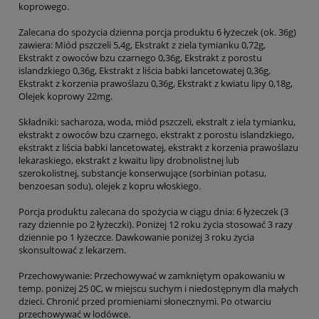
koprowego.
Zalecana do spożycia dzienna porcja produktu 6 łyżeczek (ok. 36g)
zawiera: Miód pszczeli 5,4g, Ekstrakt z ziela tymianku 0,72g,
Ekstrakt z owoców bzu czarnego 0,36g, Ekstrakt z porostu
islandzkiego 0,36g, Ekstrakt z liścia babki lancetowatej 0,36g,
Ekstrakt z korzenia prawoślazu 0,36g, Ekstrakt z kwiatu lipy 0,18g,
Olejek koprowy 22mg.
Składniki: sacharoza, woda, miód pszczeli, ekstralt z iela tymianku,
ekstrakt z owoców bzu czarnego, ekstrakt z porostu islandzkiego,
ekstrakt z liścia babki lancetowatej, ekstrakt z korzenia prawoślazu
lekaraskiego, ekstrakt z kwaitu lipy drobnolistnej lub
szerokolistnej, substancje konserwujące (sorbinian potasu,
benzoesan sodu), olejek z kopru włoskiego.
Porcja produktu zalecana do spożycia w ciągu dnia: 6 łyżeczek (3
razy dziennie po 2 łyżeczki). Poniżej 12 roku życia stosować 3 razy
dziennie po 1 łyżeczce. Dawkowanie poniżej 3 roku życia
skonsultować z lekarzem.
Przechowywanie: Przechowywać w zamkniętym opakowaniu w
temp. poniżej 25 0C, w miejscu suchym i niedostępnym dla małych
dzieci. Chronić przed promieniami słonecznymi. Po otwarciu
przechowywać w lodówce.