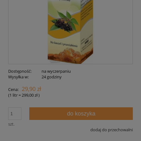
Dostępność:
na wyczerpaniu
Wysyłka w:
24 godziny
29,90 zł
Cena:
(1
litr
=
299,00 zł
)
do koszyka
szt.
dodaj do przechowalni