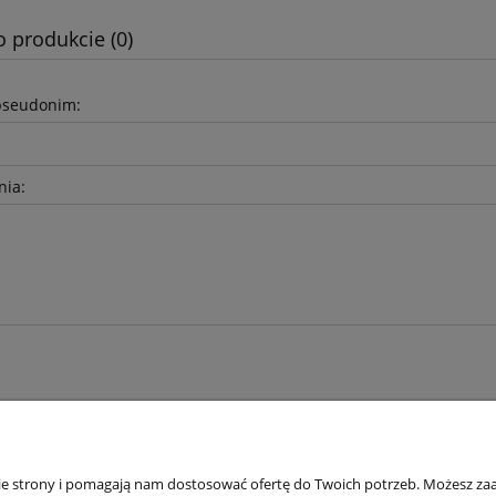
o produkcie (0)
pseudonim:
nia:
nie strony i pomagają nam dostosować ofertę do Twoich potrzeb. Możesz zaa
Płatności i dostawa
Informacje