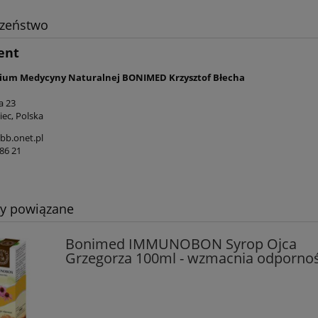
czeństwo
ent
ium Medycyny Naturalnej BONIMED Krzysztof Błecha
a 23
iec, Polska
b.onet.pl
86 21
ty powiązane
Bonimed IMMUNOBON Syrop Ojca
Grzegorza 100ml - wzmacnia odporno