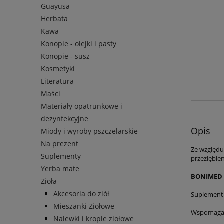
Guayusa
Herbata
Kawa
Konopie - olejki i pasty
Konopie - susz
Kosmetyki
Literatura
Maści
Materiały opatrunkowe i
dezynfekcyjne
Opis
Miody i wyroby pszczelarskie
Na prezent
Ze względu
Suplementy
przeziębie
Yerba mate
BONIMED 
Zioła
Akcesoria do ziół
Suplement 
Mieszanki Ziołowe
Wspomaga 
Nalewki i krople ziołowe