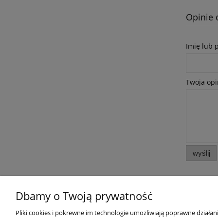
Opinie 
Imię lub 
Twoja opi
wyślij
Dbamy o Twoją prywatność
Pliki cookies i pokrewne im technologie umożliwiają poprawne działa
Pomoc
Moje konto