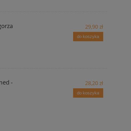
gorza
29,90 zł
do koszyka
med -
28,20 zł
do koszyka