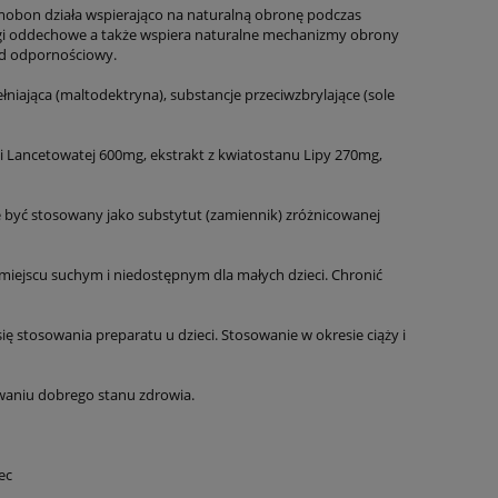
lmobon działa wspierająco na naturalną obronę podczas
drogi oddechowe a także wspiera naturalne mechanizmy obrony
ład odpornościowy.
pełniająca (maltodektryna), substancje przeciwzbrylające (sole
bki Lancetowatej 600mg, ekstrakt z kwiatostanu Lipy 270mg,
e być stosowany jako substytut (zamiennik) zróżnicowanej
ejscu suchym i niedostępnym dla małych dzieci. Chronić
ię stosowania preparatu u dzieci. Stosowanie w okresie ciąży i
waniu dobrego stanu zdrowia.
ec