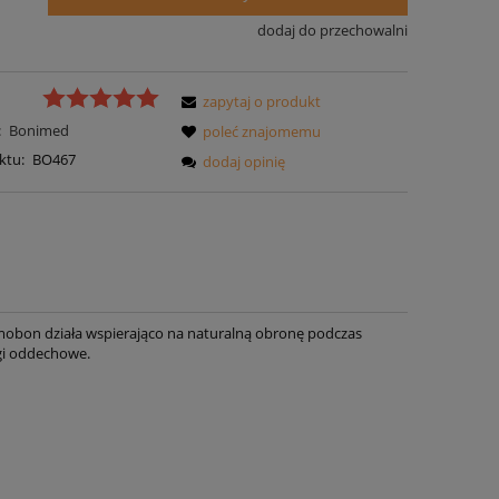
dodaj do przechowalni
zapytaj o produkt
:
Bonimed
poleć znajomemu
ktu:
BO467
dodaj opinię
lmobon działa wspierająco na naturalną obronę podczas
ogi oddechowe.