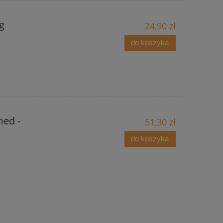
g
24,90 zł
do koszyka
med -
51,30 zł
do koszyka