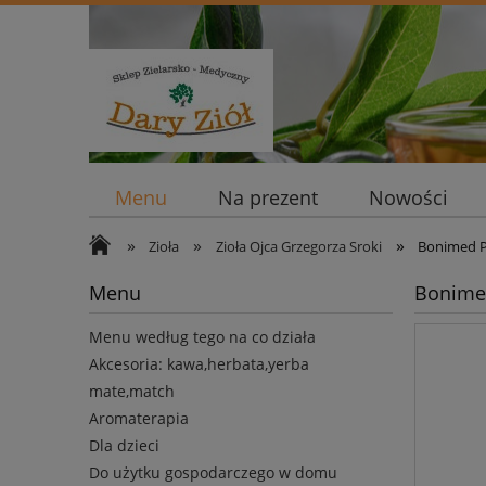
Menu
Na prezent
Nowości
»
»
»
Zioła
Zioła Ojca Grzegorza Sroki
Bonimed P
Menu
Bonime
Menu według tego na co działa
Akcesoria: kawa,herbata,yerba
mate,match
Aromaterapia
Dla dzieci
Do użytku gospodarczego w domu