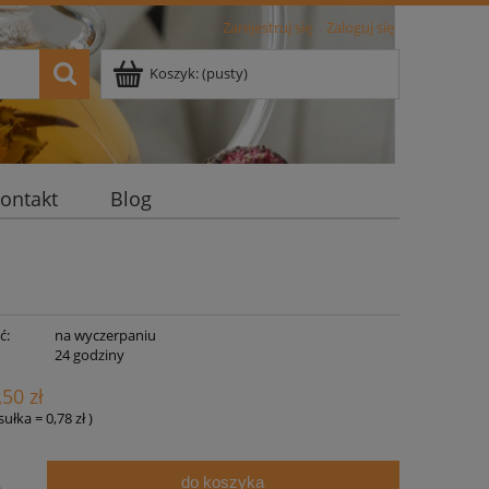
Zarejestruj się
Zaloguj się
Koszyk:
(pusty)
ontakt
Blog
ć:
na wyczerpaniu
:
24 godziny
,50 zł
psułka
=
0,78 zł
)
do koszyka
.