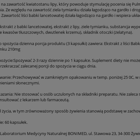
 na zawartość kwiatostanu lipy, który powoduje stymulację pocenia się Pu
nia. Ze względu na zawartość ziela tymianku działa łagodząco na gardło i 
 Zawartość liści babki lancetowatej działa łagodząco na gardło i wspiera uk
ekstrakt z babki lancetowatej, ekstrakt z lipy, ziele tymianku, substancja wy
kwasów tłuszczowych, dwutlenek krzemu), składnik otoczki (żelatyna).
 spożycia dzienna porcja produktu (3 kapsułki) zawiera: Ekstrakt z liści Ba
anku 210mg
pożycie:Spożywać 2-3 razy dziennie po 1 kapsułce. Suplement diety nie moż
przekraczać zalecanej porcji do spożycia w ciągu dnia.
anie: Przechowywać w zamkniętym opakowaniu w temp. poniżej 25 0C, w mi
ieniami słonecznymi.
zania: Nie stosować u osób uczulonych na składniki preparatu. Nie zaleca s
onsultować z lekarzem lub farmaceutą.
l życia, w tym zrównoważony sposób żywienia stanowią podstawę w zacho
: 60 kapsułek.
Laboratorium Medycyny Naturalnej BONIMED, ul. Stawowa 23, 34-300 Żywi