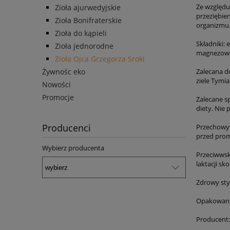
Ze względu
Zioła ajurwedyjskie
przeziębie
Zioła Bonifraterskie
organizmu.
Zioła do kąpieli
Składniki: 
Zioła jednorodne
magnezowe 
Zioła Ojca Grzegorza Sroki
Żywnośc eko
Zalecana do
ziele Tymi
Nowości
Promocje
Zalecane s
diety. Nie 
Producenci
Przechowyw
przed prom
Wybierz producenta
Przeciwwska
laktacji sk
Zdrowy sty
Opakowanie
Producent: