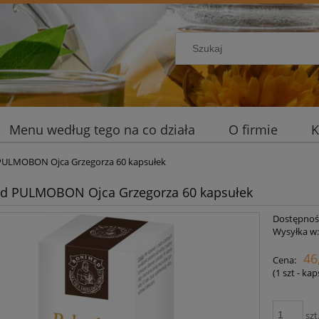
Menu według tego na co działa
O firmie
K
ULMOBON Ojca Grzegorza 60 kapsułek
d PULMOBON Ojca Grzegorza 60 kapsułek
Dostępnoś
Wysyłka w
46
Cena:
(1
szt - ka
szt