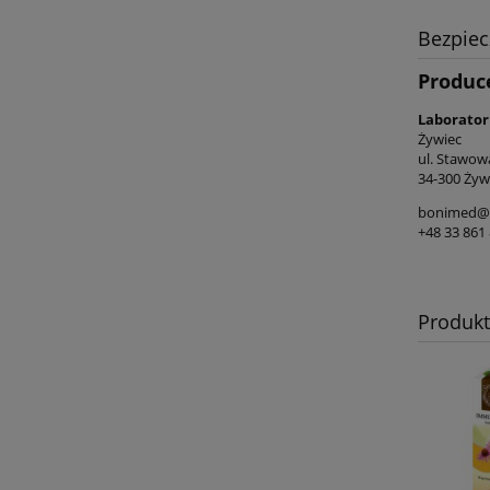
Bezpie
Produc
Laborator
Żywiec
ul. Stawow
34-300 Żyw
bonimed@b
+48 33 861 
Produk