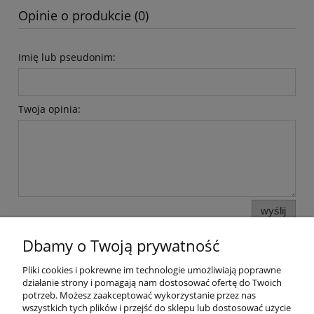
Opinie o produkcie (0)
Imię lub pseudonim:
Twoja opinia:
wyślij
Dbamy o Twoją prywatność
Pliki cookies i pokrewne im technologie umożliwiają poprawne
Pomoc
działanie strony i pomagają nam dostosować ofertę do Twoich
potrzeb. Możesz zaakceptować wykorzystanie przez nas
wszystkich tych plików i przejść do sklepu lub dostosować użycie
Moje konto