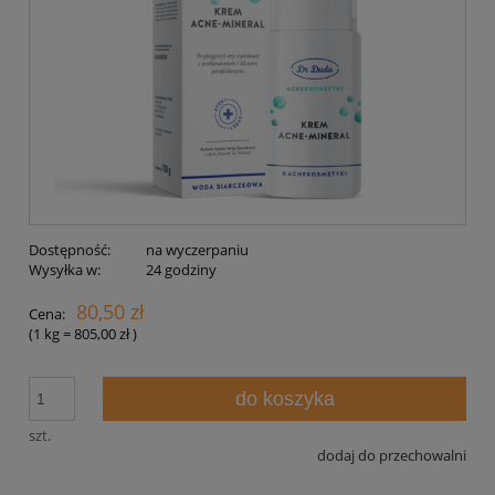
Dostępność:
na wyczerpaniu
Wysyłka w:
24 godziny
80,50 zł
Cena:
(1
kg
=
805,00 zł
)
do koszyka
szt.
dodaj do przechowalni