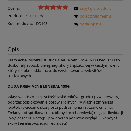
Ocena:
zapytaj o produkt
Producent:
Dr Duda
poleć znajomemu
Kod produktu:
DD103
dodaj opinię
Opis
Krem Acne- Mineral Dr Duda z serii Premium ACNEKOSMETYKI to
doskonały sposób pielęgnacji skóry trądzikowej w każdym wieku,
który redukuje skłonność do występowania wykwitów
trądzikowych.
DUDA KREM ACNE MINERAL 100G
Właściwości: Zmniejsza ilość zaskórników i grudek (tzw. pryszczy)
poprzez odblokowanie porów skórnych,. Wyraźnie zmniejsza
łojotok i świecenie skóry oraz podrażnienia i zaczerwieniania.
Zmiany potrądzikowe ( np. blizny i przebarwienia) ulegają likwidacji
i wygładzeniu. Następuje widoczna poprawa wyglądu i kondycji
skóry ( jej elastyczności i jędrności).