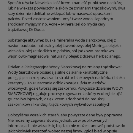
Sposób użycia: Niewielka ilość kremu nanieść punktowo na skórę
lub na większą powierzchnię skóry ze zmianami trądzikowymi, dwa
razy dziennie i delikatne wklepać lub wmasować opuszkami
palców. Przed zastosowaniem umyć twarz wodą i łagodnym
środkiem myjącym np. Acne – Mineral żel do mycia cery
trądzikowej Dr Duda.
Substancje aktywne: buska mineralna woda siarczkowa, olej z
nasion baobabu naturalny,olej lawendowy, olej Moringa, olejek z
wiesiołka, olej ze słodkich migdałów, sól jodkowo-bromkowo-
wapniowo-magnezowa, naturalny olejek z drzewa herbacianego.
Działanie Pielęgnacyjne Wody Siarczkowej na zmiany trądzikowe:
Wody Siarczkowe posiadają silne działanie keratolityczne
polegające na rozpuszczaniu struktur białkowych naskórka ( białka
keratyny ). To złuszczanie odblokowuje ujścia mieszków
włosowych, gdzie tworzą się zaskórniki. Powyższe działanie WODY
SIARCZKOWEJ reguluje procesy rogowacenia skóry w obrębie ujść
gruczołów łojowych, dzięki czemu dochodzi do redukcji
zaskórników i likwidacji trądzikowych wykwitów zapalnych.
Dołożyliśmy wszelkich starań, aby powyższe dane były poprawne.
Nie możemy zagwarantować jednak, że w publikowanych
informacjach nie wkradł się błąd, co nie może stanowić podstaw do
jakichkolwiek roszczeń wobec naszej firmy. Zgłoś błąd w opisie