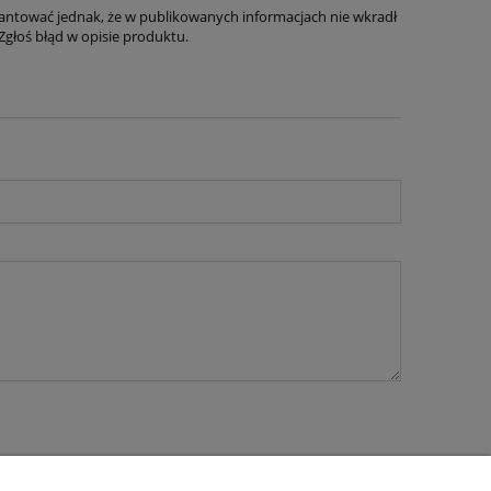
antować jednak, że w publikowanych informacjach nie wkradł
Zgłoś błąd w opisie produktu.