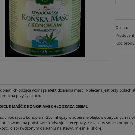
Ocena:
Producent
Kod produ
piami chłodząca wzmaga efekt działania maści. Polecana jest przy bólach st
 pomocna przy żylakach.
ICUS MAŚĆ Z KONOPIAMI CHŁODZĄCA 250ML
 chłodząca z konopiami 250 ml łączy w sobie siłę olejków eterycznych i ziół
opracowano na podstawie tradycyjnej receptury, łączącej w sobie kompozycj
kości, o sprawdzonym działaniu na stawy, mięśnie i skórę.