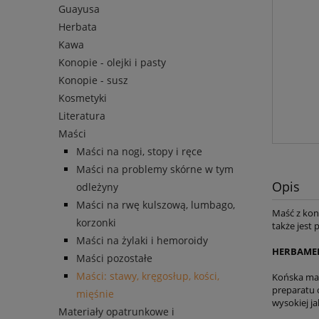
Guayusa
Herbata
Kawa
Konopie - olejki i pasty
Konopie - susz
Kosmetyki
Literatura
Maści
Maści na nogi, stopy i ręce
Maści na problemy skórne w tym
Opis
odleżyny
Maści na rwę kulszową, lumbago,
Maść z kono
korzonki
także jest
Maści na żylaki i hemoroidy
HERBAMED
Maści pozostałe
Maści: stawy, kręgosłup, kości,
Końska maść
preparatu 
mięśnie
wysokiej ja
Materiały opatrunkowe i