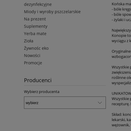
Końska maść
dezynfekcyjne
- bóle kręg
Miody i wyroby pszczelarskie
- bóle spo
Na prezent
- żylaki i u
Suplementy
Największy
Yerba mate
Konopie to
Zioła
wyciągu z 
Żywnośc eko
Oryginalne
Nowości
wzbogacony
Promocje
Wszystkie 
zwiększeni
roślinne o
Producenci
wyspecjali
Wybierz producenta
UNIKATOW
Wszystkie 
recepturę.
Skład: kono
lekarski, k
wężownik, 