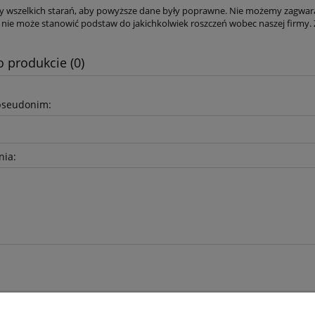
y wszelkich starań, aby powyższe dane były poprawne. Nie możemy zagwar
co nie może stanowić podstaw do jakichkolwiek roszczeń wobec naszej firmy. 
o produkcie (0)
pseudonim:
nia: