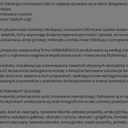
 chłodząca z konopiami 250 ml najlepiej sprawdza się w takich dolegliwościa
osłupa;
wodowane urazami;
czucie “ciężkich nóg”.
m plusem maści końskiej chłodzącej z konopiami 250 ml jest szybkie działani
 składnik, który wspomaga działanie regeneracyjne maści i sprawia, że ma on
kasztanowca, arniki górskiej i miłorzębu, końska maść chłodząca z konopiam
 preparaty szwajcarskiej firmy HERBAMEDICUS produkowane są według trad
ch o najnowsze osiągnięcia współczesnej nauki i nowoczesnej fitofarmacji.
produkty charakteryzuje zrównoważona zawartość aktywnych ekstraktów zio
a ich skuteczności wzbogacone zostały o klinicznie testowane substancje fa
lejki eteryczne, zawarte w tych preparatach, spełniają surowe wymagania ja
zowanych pracowników z wieloletnim doświadczeniem w branży kosmetyki n
E PREPARATY ZIOŁOWE
preparaty przeznaczone są do stosowania zewnętrznego. Pakowane są w za
 Na etykietach umieszczone są znaki holograficzne w celu ochrony przed po
pie, kasztan zwyczajny, żywokost lekarski, jałowiec pospolity, arnika górska
amfora, eukaliptus gałkowy, ekstrakt z cytryny, ekstrakt z grejpfruta, borów
wrzos zwyczajny, lawenda lekarska, sosna górska, rzepik pospolity, jeżówka