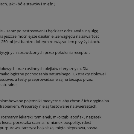
ch, jak: - bóle stawów i mięśni;
e – zaraz po zastosowaniu będziesz odczuwał silną ulgę.
a jeszcze mocniejsze działanie. Ze względu na zawartość
i 250 ml jest bardzo dobrym rozwiązaniem przy żylakach.
ycyjnych sprawdzonych przez pokolenia receptur,
łowych oraz roślinnych olejków eterycznych. Dla
rmakologiczne pochodzenia naturalnego . Ekstrakty ziołowe i
kościowe, a testy przeprowadzane są na bieżąco przez
aturalnej.
plombowane pojemniki medyczne, aby chronić ich oryginalna
drabianiem. Preparaty nie są testowane na zwierzętach.
, rozmaryn lekarski, tymianek, miłorząb japoński, nagietek
ka leśna, porzeczka czarna, rumianek pospolity, rdest
 purpurowa, tarczyca bajkalska, mięta pieprzowa, sosna.