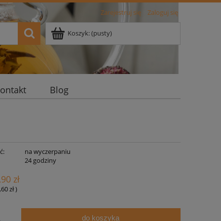
Zarejestruj się
Zaloguj się
Koszyk:
(pusty)
ontakt
Blog
ć:
na wyczerpaniu
:
24 godziny
,90 zł
,60 zł
)
do koszyka
.