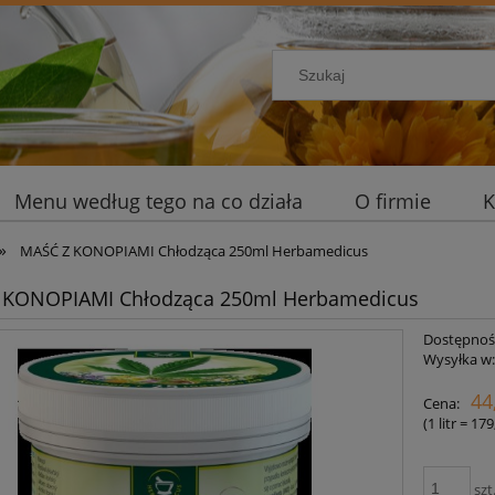
Menu według tego na co działa
O firmie
K
»
MAŚĆ Z KONOPIAMI Chłodząca 250ml Herbamedicus
 KONOPIAMI Chłodząca 250ml Herbamedicus
Dostępnoś
Wysyłka w
44
Cena:
(1
litr
=
179
szt