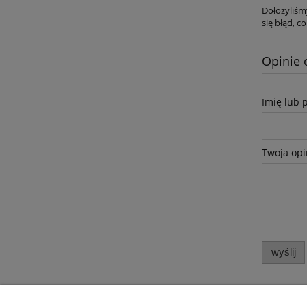
Dołożyliśm
się błąd, 
Opinie 
Imię lub 
Twoja opi
wyślij