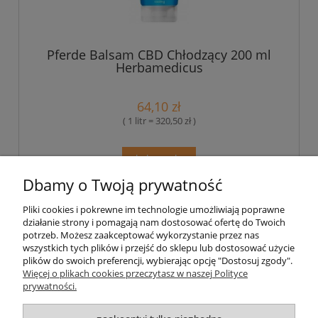
Pferde Balsam CBD Chłodzący 200 ml
Herbamedicus
64,10 zł
( 1 litr = 320,50 zł )
do koszyka
Dbamy o Twoją prywatność
Pliki cookies i pokrewne im technologie umożliwiają poprawne
Pomoc
działanie strony i pomagają nam dostosować ofertę do Twoich
potrzeb. Możesz zaakceptować wykorzystanie przez nas
wszystkich tych plików i przejść do sklepu lub dostosować użycie
Moje konto
plików do swoich preferencji, wybierając opcję "Dostosuj zgody".
Więcej o plikach cookies przeczytasz w naszej Polityce
prywatności.
Płatności i dostawa