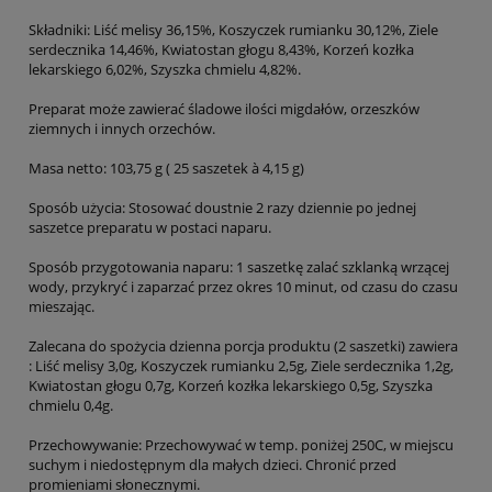
Składniki: Liść melisy 36,15%, Koszyczek rumianku 30,12%, Ziele
serdecznika 14,46%, Kwiatostan głogu 8,43%, Korzeń kozłka
lekarskiego 6,02%, Szyszka chmielu 4,82%.
Preparat może zawierać śladowe ilości migdałów, orzeszków
ziemnych i innych orzechów.
Masa netto: 103,75 g ( 25 saszetek à 4,15 g)
Sposób użycia: Stosować doustnie 2 razy dziennie po jednej
saszetce preparatu w postaci naparu.
Sposób przygotowania naparu: 1 saszetkę zalać szklanką wrzącej
wody, przykryć i zaparzać przez okres 10 minut, od czasu do czasu
mieszając.
Zalecana do spożycia dzienna porcja produktu (2 saszetki) zawiera
: Liść melisy 3,0g, Koszyczek rumianku 2,5g, Ziele serdecznika 1,2g,
Kwiatostan głogu 0,7g, Korzeń kozłka lekarskiego 0,5g, Szyszka
chmielu 0,4g.
Przechowywanie: Przechowywać w temp. poniżej 250C, w miejscu
suchym i niedostępnym dla małych dzieci. Chronić przed
promieniami słonecznymi.