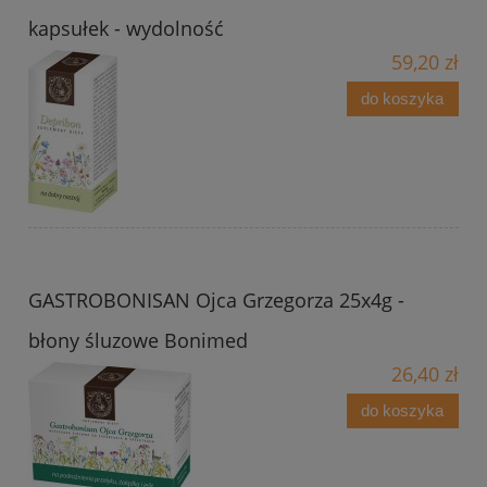
kapsułek - wydolność
59,20 zł
do koszyka
GASTROBONISAN Ojca Grzegorza 25x4g -
błony śluzowe Bonimed
26,40 zł
do koszyka