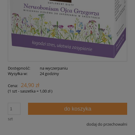
Dostępność:
na wyczerpaniu
Wysyłka w:
24 godziny
24,90 zł
Cena:
(1
szt - saszetka
=
1,00 zł
)
do koszyka
szt
dodaj do przechowalni