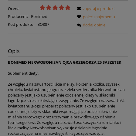
Ocena:
zapytaj o produkt
Producent:
Bonimed
poleć znajomemu
Kod produktu:
BO887
dodaj opinię
Opis
BONIMED NERWOBONISAN OJCA GRZEGORZA 25 SASZETEK
Suplement diety.
Ze względu na zawartość liścia melisy, korzenia kozłka, szyszek
chmielu, kwiatostanu głogu oraz ziela serdecznika Nerwobonisan
polecany jest jako uzupełnienie codziennej diety w składniki
łagodzące stres i ułatwiające zasypianie. Ze względu na zawartość
kwiatostanu głogu preparat polecany jest jako uzupełnienie
codziennej diety w składniki wspomagające pracę i ukrwienie
mięśnia sercowego oraz utrzymanie prawidłowego ciśnienia
tętniczego krwi. Ze względu na zawartość koszyczka rumianku i
liścia melisy Nerwobonisan wykazuje działanie łagodnie
rozkurczające na mięśniówkę jelit i łagodzące wzdęcia.