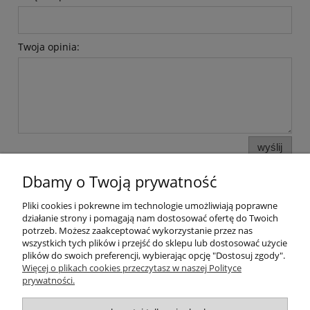
Twoja opinia:
wyślij
Dbamy o Twoją prywatność
Pliki cookies i pokrewne im technologie umożliwiają poprawne
Pomoc
działanie strony i pomagają nam dostosować ofertę do Twoich
potrzeb. Możesz zaakceptować wykorzystanie przez nas
wszystkich tych plików i przejść do sklepu lub dostosować użycie
Moje konto
plików do swoich preferencji, wybierając opcję "Dostosuj zgody".
Więcej o plikach cookies przeczytasz w naszej Polityce
prywatności.
Płatności i dostawa