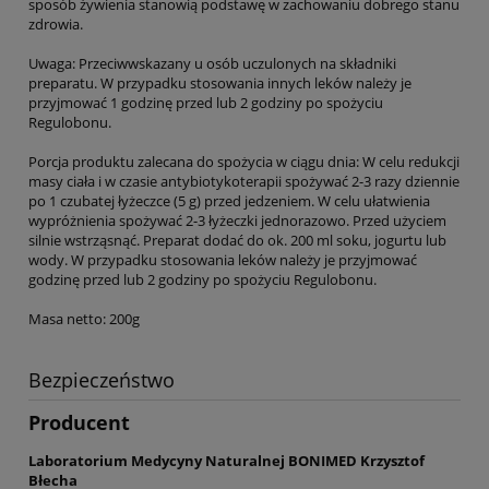
sposób żywienia stanowią podstawę w zachowaniu dobrego stanu
zdrowia.
Uwaga: Przeciwwskazany u osób uczulonych na składniki
preparatu. W przypadku stosowania innych leków należy je
przyjmować 1 godzinę przed lub 2 godziny po spożyciu
Regulobonu.
Porcja produktu zalecana do spożycia w ciągu dnia: W celu redukcji
masy ciała i w czasie antybiotykoterapii spożywać 2-3 razy dziennie
po 1 czubatej łyżeczce (5 g) przed jedzeniem. W celu ułatwienia
wypróżnienia spożywać 2-3 łyżeczki jednorazowo. Przed użyciem
silnie wstrząsnąć. Preparat dodać do ok. 200 ml soku, jogurtu lub
wody. W przypadku stosowania leków należy je przyjmować
godzinę przed lub 2 godziny po spożyciu Regulobonu.
Masa netto: 200g
Bezpieczeństwo
Producent
Laboratorium Medycyny Naturalnej BONIMED Krzysztof
Błecha