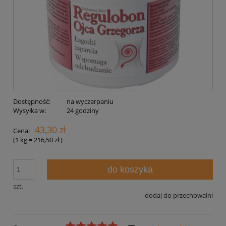
Dostępność:
na wyczerpaniu
Wysyłka w:
24 godziny
43,30 zł
Cena:
(1
kg
=
216,50 zł
)
do koszyka
szt.
dodaj do przechowalni