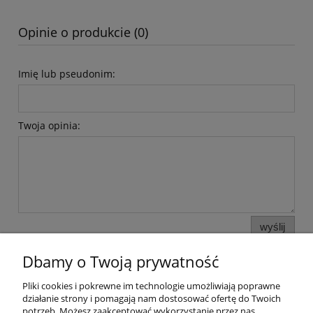
Opinie o produkcie (0)
Imię lub pseudonim:
Twoja opinia:
wyślij
Dbamy o Twoją prywatność
Pliki cookies i pokrewne im technologie umożliwiają poprawne
Pomoc
działanie strony i pomagają nam dostosować ofertę do Twoich
potrzeb. Możesz zaakceptować wykorzystanie przez nas