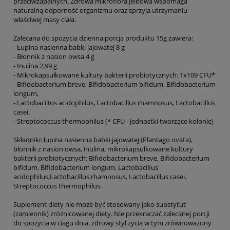
przeciwzapalnych. Zdrowa mikroflora jelitowa wspomaga
naturalną odporność organizmu oraz sprzyja utrzymaniu
właściwej masy ciała.
Zalecana do spożycia dzienna porcja produktu 15g zawiera:
- Łupina nasienna babki jajowatej 8 g
- Błonnik z nasion owsa 4 g
- Inulina 2,99 g
- Mikrokapsułkowane kultury bakterii probiotycznych: 1x109 CFU*
- Bifidobacterium breve, Bifidobacterium bifidum, Bifidobacterium
longum,
- LactobacilIus acidophilus, Lactobacillus rhamnosus, Lactobacillus
casei,
- Streptococcus thermophilus (* CFU - jednostki tworzące kolonie)
Składniki: łupina nasienna babki jajowatej (Plantago ovata),
błonnik z nasion owsa, inulina, mikrokapsułkowane kultury
bakterii probiotycznych: Bifidobacterium breve, Bifidobacterium
bifidum, Bifidobacterium longum, LactobacilIus
acidophilus,Lactobacillus rhamnosus, Lactobacillus casei,
Streptococcus thermophilus.
Suplement diety nie moze być stosowany jako substytut
(zamiennik) zróżnicowanej diety. Nie przekraczać zalecanej porcji
do spożycia w ciagu dnia. zdrowy styl życia w tym zrównoważony