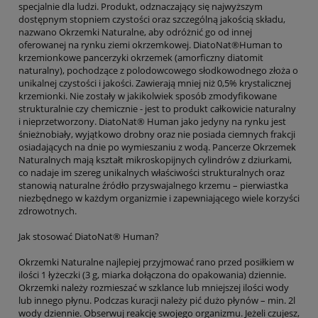
specjalnie dla ludzi. Produkt, odznaczający się najwyższym
dostępnym stopniem czystości oraz szczególną jakością składu,
nazwano Okrzemki Naturalne, aby odróżnić go od innej
oferowanej na rynku ziemi okrzemkowej. DiatoNat®Human to
krzemionkowe pancerzyki okrzemek (amorficzny diatomit
naturalny), pochodzące z polodowcowego słodkowodnego złoża o
unikalnej czystości i jakości. Zawierają mniej niż 0,5% krystalicznej
krzemionki. Nie zostały w jakikolwiek sposób zmodyfikowane
strukturalnie czy chemicznie - jest to produkt całkowicie naturalny
i nieprzetworzony. DiatoNat® Human jako jedyny na rynku jest
śnieżnobiały, wyjątkowo drobny oraz nie posiada ciemnych frakcji
osiadających na dnie po wymieszaniu z wodą. Pancerze Okrzemek
Naturalnych mają kształt mikroskopijnych cylindrów z dziurkami,
co nadaje im szereg unikalnych właściwości strukturalnych oraz
stanowią naturalne źródło przyswajalnego krzemu – pierwiastka
niezbędnego w każdym organizmie i zapewniającego wiele korzyści
zdrowotnych.
Jak stosować DiatoNat® Human?
Okrzemki Naturalne najlepiej przyjmować rano przed posiłkiem w
ilości 1 łyżeczki (3 g, miarka dołączona do opakowania) dziennie.
Okrzemki należy rozmieszać w szklance lub mniejszej ilości wody
lub innego płynu. Podczas kuracji należy pić dużo płynów – min. 2l
wody dziennie. Obserwuj reakcję swojego organizmu. Jeżeli czujesz,