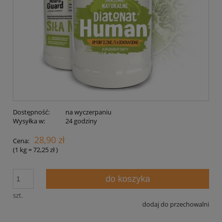
Dostępność:
na wyczerpaniu
Wysyłka w:
24 godziny
28,90 zł
Cena:
(1
kg
=
72,25 zł
)
do koszyka
szt.
dodaj do przechowalni