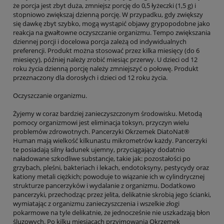
że porcja jest zbyt duża, zmniejsz porcję do 0,5 łyżeczki (1,5 g) i
stopniowo zwiększaj dzienną porcję. W przypadku, gdy zwiększy
się dawkę zbyt szybko, mogą wystąpić objawy grypopodobne jako
reakcja na gwałtowne oczyszczanie organizmu. Tempo zwiększania
dziennej porcji i docelowa porcja zależą od indywidualnych
preferencji. Produkt można stosować przez kilka miesięcy (do 6
miesięcy), później należy zrobić miesiąc przerwy. U dzieci od 12
roku życia dzienną porcję należy zmniejszyć o połowę. Produkt
przeznaczony dla dorosłych i dzieci od 12 roku życia.
Oczyszczanie organizmu.
Żyjemy w coraz bardziej zanieczyszczonym środowisku. Metodą
pomocy organizmowi jest eliminacja toksyn, przyczyn wielu
problemów zdrowotnych. Pancerzyki Okrzemek DiatoNat®
Human mają wielkość kilkunastu mikrometrów każdy. Pancerzyki
te posiadają silny ładunek ujemny, przyciągający dodatnio
naładowane szkodliwe substancje, takie jak: pozostałości po
grzybach, pleśni, bakteriach i lekach, endotoksyny, pestycydy oraz
kationy metali ciężkich; powoduje to wiązanie ich w cylindrycznej
strukturze pancerzyków i wydalanie z organizmu. Dodatkowo
pancerzyki, przechodząc przez jelita, delikatnie skrobią jego ścianki,
wymiatając z organizmu zanieczyszczenia i wszelkie złogi
pokarmowe na tyle delikatnie, że jednocześnie nie uszkadzają błon
śluzowych. Po kilku miesiącach przyjmowania Okrzemek