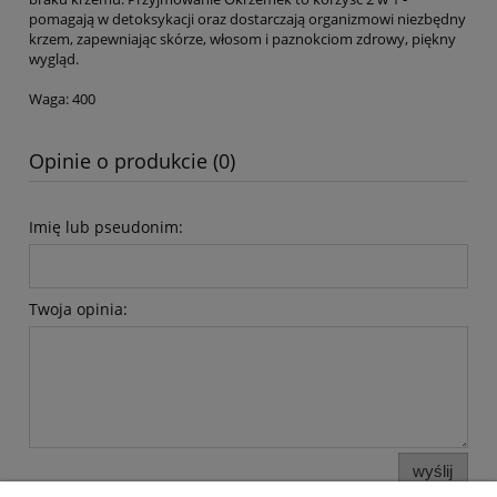
pomagają w detoksykacji oraz dostarczają organizmowi niezbędny
krzem, zapewniając skórze, włosom i paznokciom zdrowy, piękny
wygląd.
Waga: 400
Opinie o produkcie (0)
Imię lub pseudonim:
Twoja opinia:
wyślij