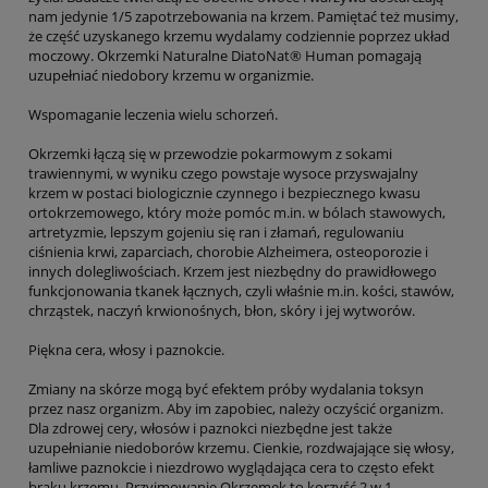
nam jedynie 1/5 zapotrzebowania na krzem. Pamiętać też musimy,
że część uzyskanego krzemu wydalamy codziennie poprzez układ
moczowy. Okrzemki Naturalne DiatoNat® Human pomagają
uzupełniać niedobory krzemu w organizmie.
Wspomaganie leczenia wielu schorzeń.
Okrzemki łączą się w przewodzie pokarmowym z sokami
trawiennymi, w wyniku czego powstaje wysoce przyswajalny
krzem w postaci biologicznie czynnego i bezpiecznego kwasu
ortokrzemowego, który może pomóc m.in. w bólach stawowych,
artretyzmie, lepszym gojeniu się ran i złamań, regulowaniu
ciśnienia krwi, zaparciach, chorobie Alzheimera, osteoporozie i
innych dolegliwościach. Krzem jest niezbędny do prawidłowego
funkcjonowania tkanek łącznych, czyli właśnie m.in. kości, stawów,
chrząstek, naczyń krwionośnych, błon, skóry i jej wytworów.
Piękna cera, włosy i paznokcie.
Zmiany na skórze mogą być efektem próby wydalania toksyn
przez nasz organizm. Aby im zapobiec, należy oczyścić organizm.
Dla zdrowej cery, włosów i paznokci niezbędne jest także
uzupełnianie niedoborów krzemu. Cienkie, rozdwajające się włosy,
łamliwe paznokcie i niezdrowo wyglądająca cera to często efekt
braku krzemu. Przyjmowanie Okrzemek to korzyść 2 w 1 -