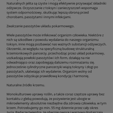
Naturalnych jelita są czyste i mogą efektywnie przyswajać składniki
odżywcze. Oczyszczanie z toksyn i zanieczyszczeń wspomaga
system odpornościowy, skutkując lepszą obroną przed
chorobami, pasożytami i innymi infekcjami.
Zwalczanie pasożytów układu pokarmowego.
Wiele pasożytów może infekować organizm człowieka. Niektóre z
nich są szkodliwe z powodu wydalania do naszego organizmu
toksyn, inne mogą pozbawiać nas ważnych substancji odżywczych.
Okrzemki, ze względu na specyficzną budowę strukturalną
krzemionkowych pancerzy, przechodząc przez układ pokarmowy,
uszkadzają powłoki pasożytów i ich form, działają na nie
odwadniająco oraz zapobiegają dalszemu rozmnażaniu się.
Jednocześnie cylindryczne pancerzyki wiążą toksyny i złogi po
pasożytach, ułatwiając ich wydalenie. Organizm wolny od
pasożytów odzyskuje prawidłową kondycję i harmonię.
Naturalne źródło krzemu.
Monokulturowe uprawy roślin, a także coraz częstsze uprawy bez
kontaktu z glebą powodują, że pożywienie jest ubogie w
mikroelementy absolutnie niezbędne dla zdrowia człowieka, w tym
krzem. Potrzebujemy go min. 55 mg dziennie przez cały okres
życia. Badacze twierdzą, że obecnie owoce i warzywa dostarczają