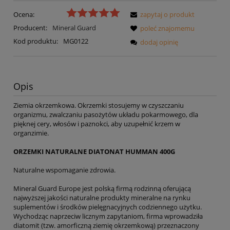
Ocena:
zapytaj o produkt
Producent:
Mineral Guard
poleć znajomemu
Kod produktu:
MG0122
dodaj opinię
Opis
Ziemia okrzemkowa. Okrzemki stosujemy w czyszczaniu
organizmu, zwalczaniu pasożytów układu pokarmowego, dla
pięknej cery, włosów i paznokci, aby uzupełnić krzem w
organzimie.
ORZEMKI NATURALNE DIATONAT HUMMAN 400G
Naturalne wspomaganie zdrowia.
Mineral Guard Europe jest polską firmą rodzinną oferującą
najwyższej jakości naturalne produkty mineralne na rynku
suplementów i środków pielęgnacyjnych codziennego użytku.
Wychodząc naprzeciw licznym zapytaniom, firma wprowadziła
diatomit (tzw. amorficzną ziemię okrzemkową) przeznaczony