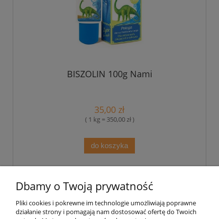
BISZOLIN 100g Nami
35,00 zł
( 1 kg = 350,00 zł )
do koszyka
«
1
2
3
»
Dbamy o Twoją prywatność
Pliki cookies i pokrewne im technologie umożliwiają poprawne
Pomoc
działanie strony i pomagają nam dostosować ofertę do Twoich