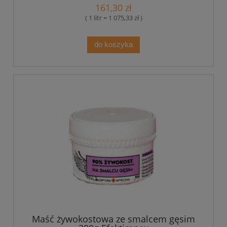
161,30 zł
( 1 litr = 1 075,33 zł )
do koszyka
Maść żywokostowa ze smalcem gęsim