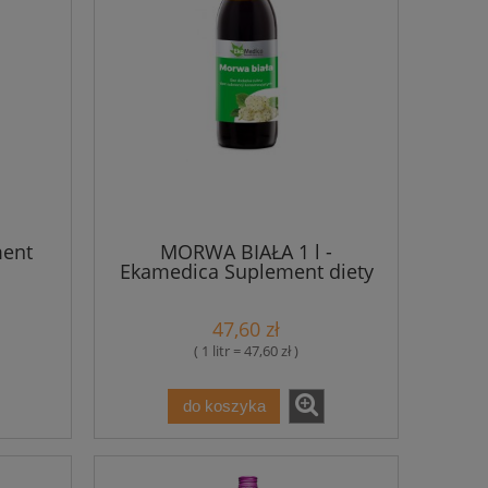
ment
MORWA BIAŁA 1 l -
Ekamedica Suplement diety
47,60 zł
( 1 litr = 47,60 zł )
do koszyka