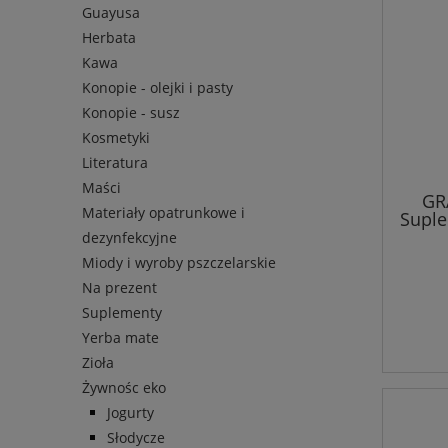
Guayusa
Herbata
Kawa
Konopie - olejki i pasty
Konopie - susz
Kosmetyki
Literatura
Maści
GR
Materiały opatrunkowe i
Suple
dezynfekcyjne
Miody i wyroby pszczelarskie
Na prezent
Suplementy
Yerba mate
Zioła
Żywnośc eko
Jogurty
Słodycze