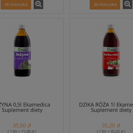
do koszyka
do koszyka
ŻYNA 0,5l Ekamedica
DZIKA RÓŻA 1l Ekame
Suplement diety
Suplement diety
35,50 zł
35,20 zł
( 1 litr = 71,00 zł )
( 1 litr = 35,20 zł )