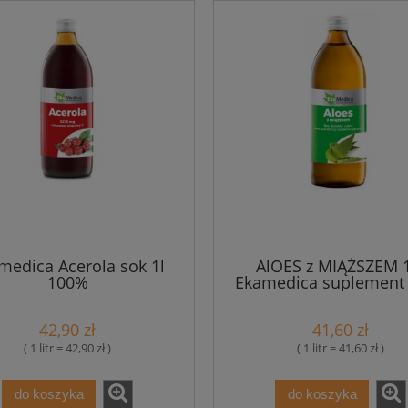
medica Acerola sok 1l
AlOES z MIĄŻSZEM 1
100%
Ekamedica suplement 
42,90 zł
41,60 zł
( 1 litr = 42,90 zł )
( 1 litr = 41,60 zł )
do koszyka
do koszyka