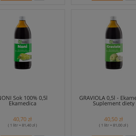
NONI Sok 100% 0,5l
GRAVIOLA 0,5l - Ekam
Ekamedica
Suplement diety
40,70 zł
40,50 zł
( 1 litr = 81,40 zł )
( 1 litr = 81,00 zł )