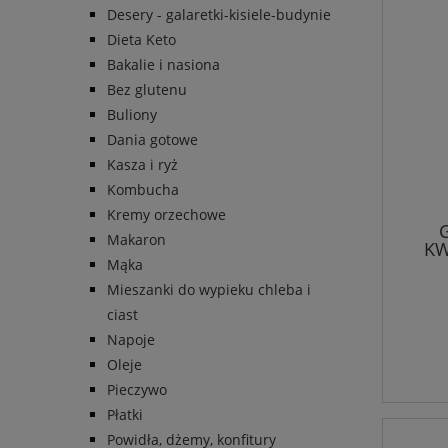
Desery - galaretki-kisiele-budynie
Dieta Keto
Bakalie i nasiona
Bez glutenu
Buliony
Dania gotowe
Kasza i ryż
Kombucha
Kremy orzechowe
Makaron
KW
Mąka
Mieszanki do wypieku chleba i
ciast
Napoje
Oleje
Pieczywo
Płatki
Powidła, dżemy, konfitury