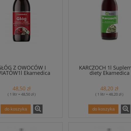
GŁÓG Z OWOCÓW I
KARCZOCH 1l Suple
IATÓW1l Ekamedica
diety Ekamedica
Suplement diety
48,50 zł
48,20 zł
( 1 litr = 48,50 zł )
( 1 litr = 48,20 zł )
do koszyka
do koszyka