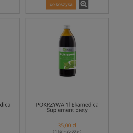
do koszyka
dica
POKRZYWA 1l Ekamedica
Suplement diety
35,00 zł
( 1 litr = 35,00 zł )