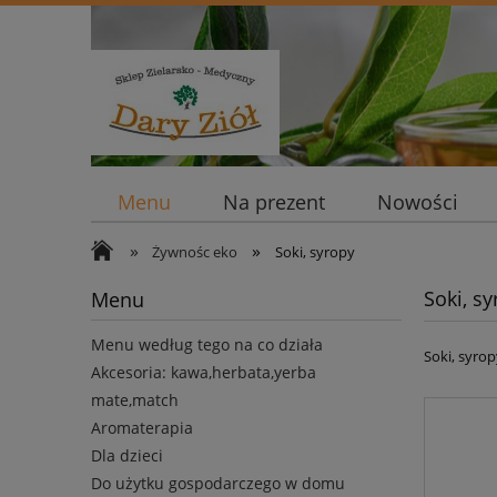
Menu
Na prezent
Nowości
»
»
Żywnośc eko
Soki, syropy
Soki, s
Menu
Menu według tego na co działa
Soki, syrop
Akcesoria: kawa,herbata,yerba
mate,match
Aromaterapia
Dla dzieci
Do użytku gospodarczego w domu