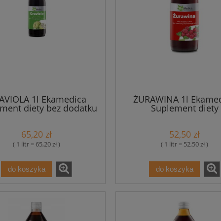
AVIOLA 1l Ekamedica
ŻURAWINA 1l Ekame
ment diety bez dodatku
Suplement diety
cukru
65,20 zł
52,50 zł
( 1 litr = 65,20 zł )
( 1 litr = 52,50 zł )
do koszyka
do koszyka