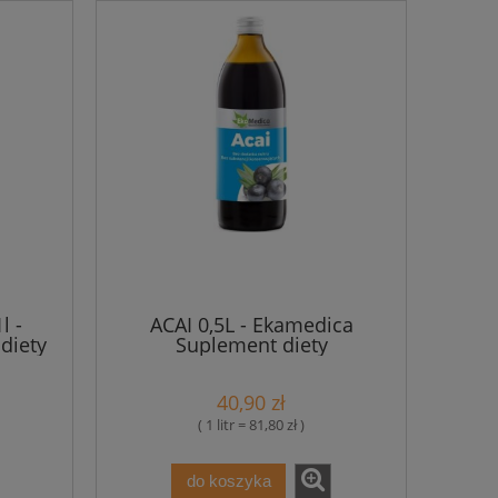
l -
ACAI 0,5L - Ekamedica
diety
Suplement diety
40,90 zł
( 1 litr = 81,80 zł )
do koszyka