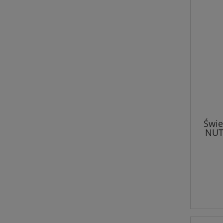
Świ
NUT