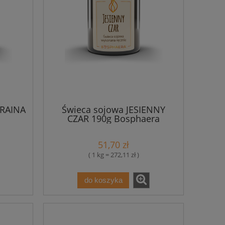
KRAINA
Świeca sojowa JESIENNY
CZAR 190g Bosphaera
51,70 zł
( 1 kg = 272,11 zł )
do koszyka