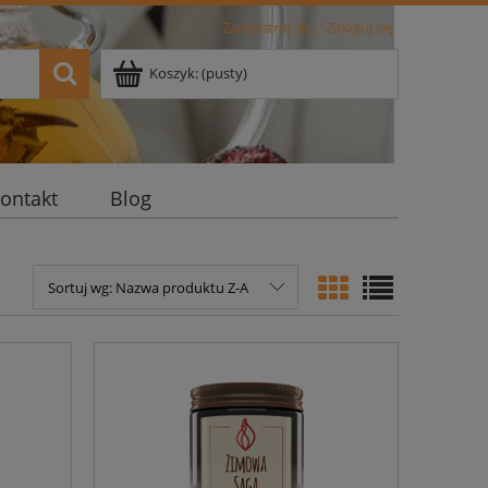
Zarejestruj się
Zaloguj się
Koszyk:
(pusty)
ontakt
Blog
Sortuj wg:
Nazwa produktu Z-A