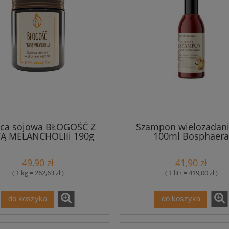
eca sojowa BŁOGOŚĆ Z
Szampon wielozadan
Ą MELANCHOLIIi 190g
100ml Bosphaera
Bosphaera
49,90 zł
41,90 zł
( 1 kg = 262,63 zł )
( 1 litr = 419,00 zł )
do koszyka
do koszyka