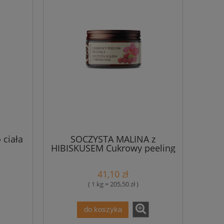
 ciała
SOCZYSTA MALINA z
HIBISKUSEM Cukrowy peeling
do ciała 200 g - Bosphaera
41,10 zł
( 1 kg = 205,50 zł )
do koszyka