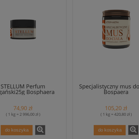
STELLUM Perfum
Specjalistyczny mus do
gański25g Bosphaera
Bospaera
74,90 zł
105,20 zł
( 1 kg = 2 996,00 zł )
( 1 kg = 420,80 zł )
do koszyka
do koszyka