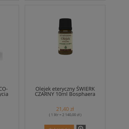
CO-
Olejek eteryczny ŚWIERK
cia
CZARNY 10ml Bosphaera
era
21,40 zł
( 1 litr = 2 140,00 zł )