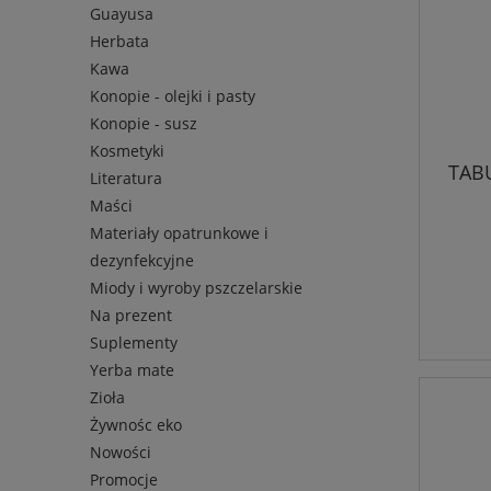
Guayusa
Herbata
Kawa
Konopie - olejki i pasty
Konopie - susz
Kosmetyki
TAB
Literatura
Maści
Materiały opatrunkowe i
dezynfekcyjne
Miody i wyroby pszczelarskie
Na prezent
Suplementy
Yerba mate
Zioła
Żywnośc eko
Nowości
Promocje