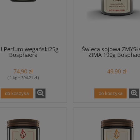
U Perfum wegański25g
Świeca sojowa ZMYS
Bosphaera
ZIMA 190g Bosphae
74,90 zł
49,90 zł
( 1 kg = 394,21 zł )
do koszyka
do koszyka