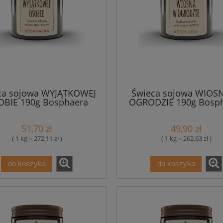
ca sojowa WYJĄTKOWEJ
Świeca sojowa WIOS
OBIE 190g Bosphaera
OGRODZIE 190g Bosp
51,70 zł
49,90 zł
( 1 kg = 272,11 zł )
( 1 kg = 262,63 zł )
do koszyka
do koszyka