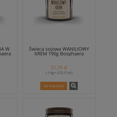
NA W
Świeca sojowa WANILIOWY
haera
KREM 190g Bosphaera
51,70 zł
( 1 kg = 272,11 zł )
do koszyka