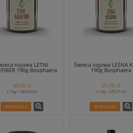
wieca sojowa LETNI
Świeca sojowa LEŚNA 
EFIBER 190g Bosphaera
190g Bosphaera
49,90 zł
51,70 zł
( 1 kg = 262,63 zł )
( 1 kg = 272,11 zł )
do koszyka
do koszyka