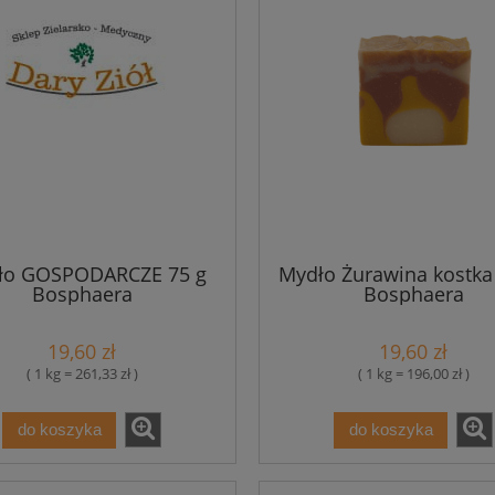
ło GOSPODARCZE 75 g
Mydło Żurawina kostka
Bosphaera
Bosphaera
19,60 zł
19,60 zł
( 1 kg = 261,33 zł )
( 1 kg = 196,00 zł )
do koszyka
do koszyka