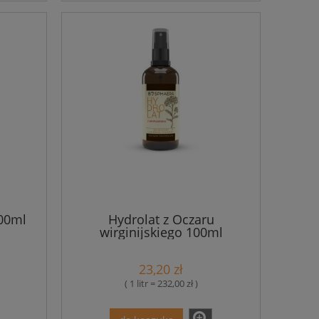
100ml
Hydrolat z Oczaru
wirginijskiego 100ml
Bosphaera
23,20 zł
( 1 litr = 232,00 zł )