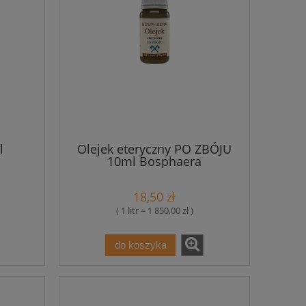
l
Olejek eteryczny PO ZBÓJU
10ml Bosphaera
18,50 zł
( 1 litr = 1 850,00 zł )
do koszyka