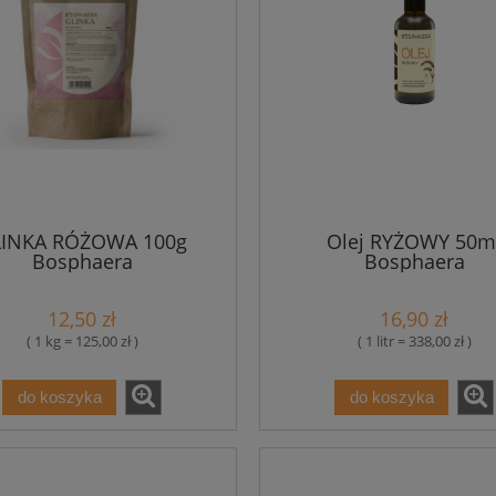
LINKA RÓŻOWA 100g
Olej RYŻOWY 50m
Bosphaera
Bosphaera
12,50 zł
16,90 zł
( 1 kg = 125,00 zł )
( 1 litr = 338,00 zł )
do koszyka
do koszyka