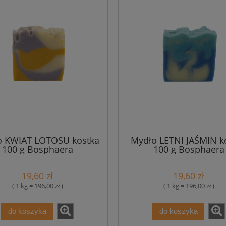
o KWIAT LOTOSU kostka
Mydło LETNI JAŚMIN k
100 g Bosphaera
100 g Bosphaera
19,60 zł
19,60 zł
( 1 kg = 196,00 zł )
( 1 kg = 196,00 zł )
do koszyka
do koszyka