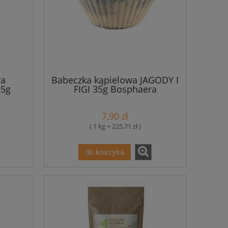
wa
Babeczka kąpielowa JAGODY I
5g
FIGI 35g Bosphaera
7,90 zł
( 1 kg = 225,71 zł )
do koszyka