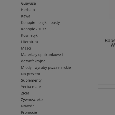
Guayusa
Herbata
Kawa
Konopie - olejki i pasty
Konopie - susz
Kosmetyki
Babe
Literatura
W
Maści
Materiały opatrunkowe i
dezynfekcyjne
Miody i wyroby pszczelarskie
Na prezent
Suplementy
Yerba mate
Zioła
Żywnośc eko
Nowości
Promocje