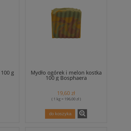
 100 g
Mydło ogórek i melon kostka
100 g Bosphaera
19,60 zł
( 1 kg = 196,00 zł )
do koszyka