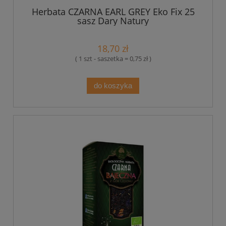
Herbata CZARNA EARL GREY Eko Fix 25
sasz Dary Natury
18,70 zł
( 1 szt - saszetka = 0,75 zł )
do koszyka