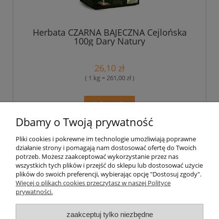
Herbata CZARNA BAJECZNA Cejlońska
100g Dary Natury
26,10 zł
( 1 kg = 261,00 zł )
do koszyka
Dbamy o Twoją prywatność
Pliki cookies i pokrewne im technologie umożliwiają poprawne
Pomoc
działanie strony i pomagają nam dostosować ofertę do Twoich
potrzeb. Możesz zaakceptować wykorzystanie przez nas
wszystkich tych plików i przejść do sklepu lub dostosować użycie
Moje konto
plików do swoich preferencji, wybierając opcję "Dostosuj zgody".
Więcej o plikach cookies przeczytasz w naszej Polityce
prywatności.
Płatności i dostawa
zaakceptuj tylko niezbędne
Informacje